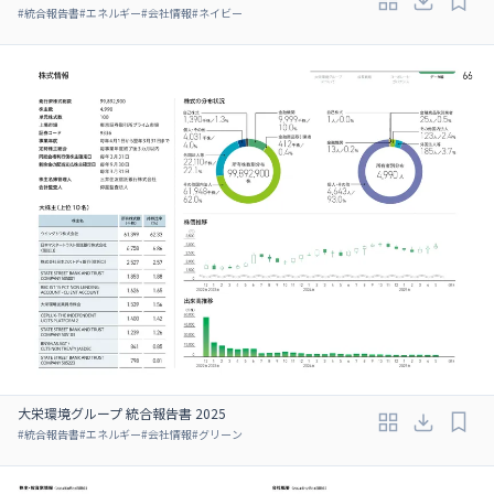
#
統合報告書
#
エネルギー
#
会社情報
#
ネイビー
大栄環境グループ 統合報告書 2025
#
統合報告書
#
エネルギー
#
会社情報
#
グリーン