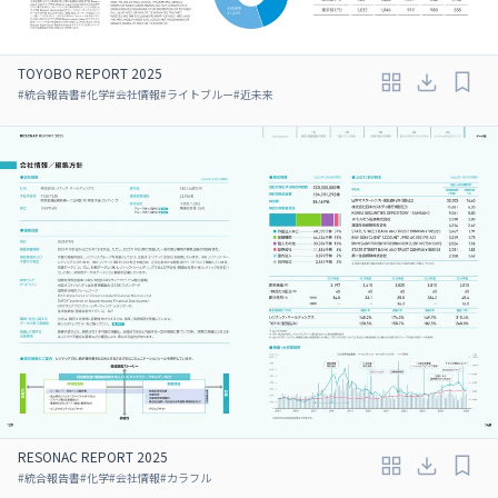
TOYOBO REPORT 2025
#
統合報告書
#
化学
#
会社情報
#
ライトブルー
#
近未来
RESONAC REPORT 2025
#
統合報告書
#
化学
#
会社情報
#
カラフル