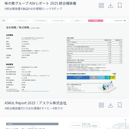
味の素グループ ASVレポート 2025 統合報告書
#
統合報告書
#
食品
#
会社情報
#
レッド
#
ポップ
ASKUL Report 2025｜アスクル株式会社
#
統合報告書
#
EC
#
会社情報
#
ネイビー
#
爽やか