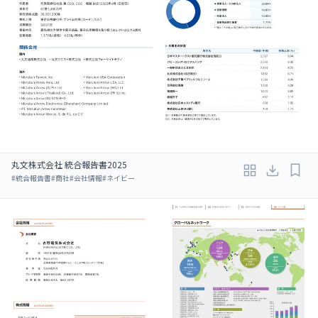
丸文株式会社 統合報告書2025
#
統合報告書
#
商社
#
会社情報
#
ネイビー