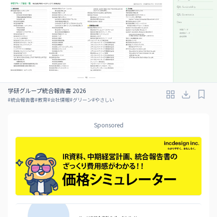
学研グループ統合報告書 2026
#
統合報告書
#
教育
#
会社情報
#
グリーン
#
やさしい
Sponsored