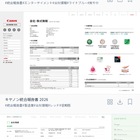
#
統合報告書
#
エンターテイメント
#
会社情報
#
ライトブルー
#
爽やか
キヤノン統合報告書 2026
#
統合報告書
#
製造業
#
会社情報
#
レッド
#
信頼感