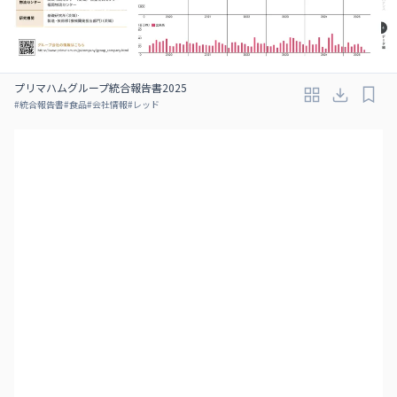
プリマハムグループ統合報告書2025
#
統合報告書
#
食品
#
会社情報
#
レッド