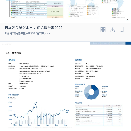
日本軽金属グループ 統合報告書2025
#
統合報告書
#
化学
#
会社情報
#
ブルー