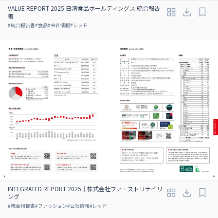
VALUE REPORT 2025 日清食品ホールディングス 統合報告
書
#
統合報告書
#
食品
#
会社情報
#
レッド
INTEGRATED REPORT 2025｜株式会社ファーストリテイリ
ング
#
統合報告書
#
ファッション
#
会社情報
#
レッド