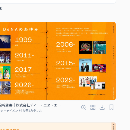
k
5 統合報告書｜株式会社ディー・エヌ・エー
ンターテイメント
#
沿革
#
カラフル