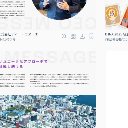
書｜株式会社ディー・エヌ・エー
DeNA 202
ト
#
カラフル
#
統合報告書
#
エ