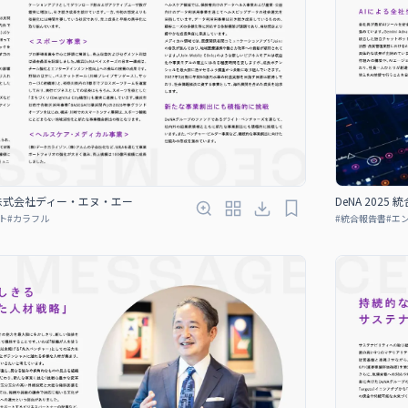
書｜株式会社ディー・エヌ・エー
DeNA 202
ト
#
カラフル
#
統合報告書
#
エ