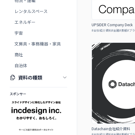
物流・運輸
レンタルスペース
エネルギー
UPSIDER Company Deck
#
会社紹介資料
#
金融
#
表紙
#
ブラ
宇宙
文房具・事務機器・家具
商社
自治体
資料の種類
スポンサー
Datachain会社紹介資料
#
会社紹介資料
#
金融
#
表紙
#
ブラ