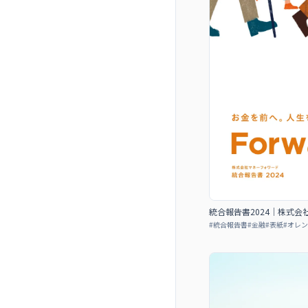
統合報告書2024｜株式会
#
統合報告書
#
金融
#
表紙
#
オレン