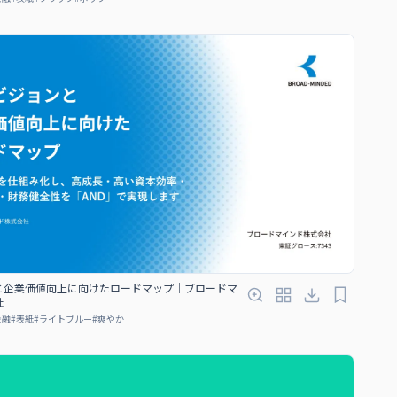
と企業価値向上に向けたロードマップ｜ブロードマ
社
金融
#
表紙
#
ライトブルー
#
爽やか