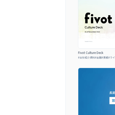
Fivot Culture Deck
#
会社紹介資料
#
金融
#
表紙
#
ライ