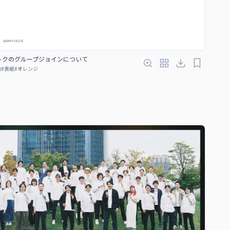
トクのグループジョインについて
融
#
表紙
#
オレンジ