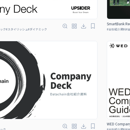
SmartBank Rec
ック
#
スタイリッシュ
#
ダイナミック
#
会社紹介資料
#
WED Company
ック
#
会社紹介資料
#