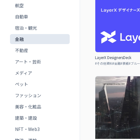
航空
自動車
宿泊・観光
金融
不動産
LayerX DesignersDeck
アート・芸術
#
その他資料
#
金融
#
表紙
#
ブルー
メディア
ペット
ファッション
美容・化粧品
建築・建設
NFT・Web3