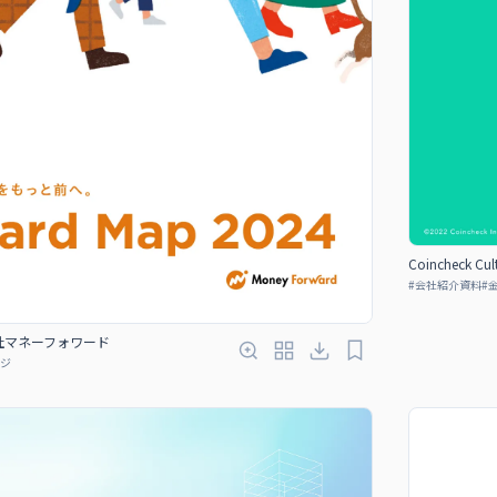
Coincheck Cul
#
会社紹介資料
#
社マネーフォワード
ジ