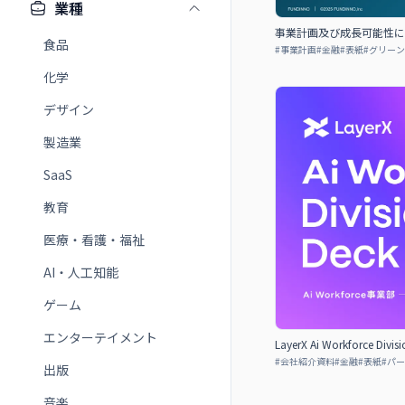
業種
事業計画及び成長可能性に関
食品
#
事業計画
#
金融
#
表紙
#
グリーン
化学
デザイン
製造業
SaaS
教育
医療・看護・福祉
AI・人工知能
ゲーム
エンターテイメント
LayerX Ai Workforce Divis
#
会社紹介資料
#
金融
#
表紙
#
パー
出版
音楽