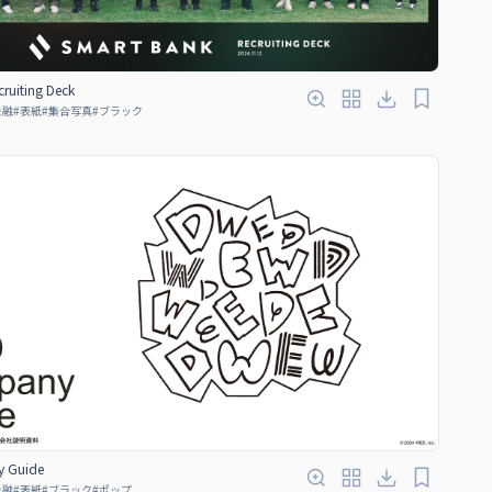
ruiting Deck
金融
#
表紙
#
集合写真
#
ブラック
 Guide
金融
#
表紙
#
ブラック
#
ポップ