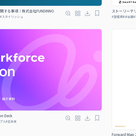
する事項｜株式会社FUNDINNO
ストーリーテ
#
スタイリッシュ
#
登壇資料
#
金融
#
ion Deck
プル
#
近未来
Forward 