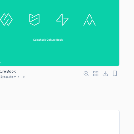
ture Book
金融
#
表紙
#
グリーン