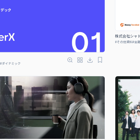
株式会社シャ
#
その他資料
#
金
#
ダイナミック