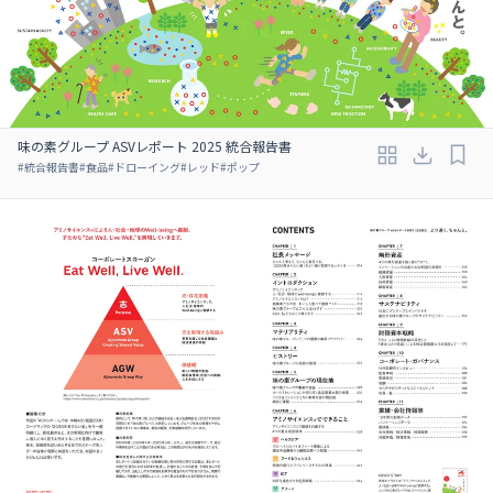
味の素グループ ASVレポート 2025 統合報告書
#
統合報告書
#
食品
#
ドローイング
#
レッド
#
ポップ