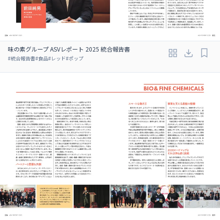
味の素グループ ASVレポート 2025 統合報告書
#
統合報告書
#
食品
#
レッド
#
ポップ