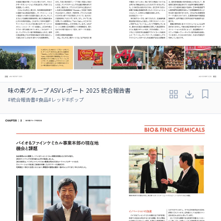
味の素グループ ASVレポート 2025 統合報告書
#
統合報告書
#
食品
#
レッド
#
ポップ