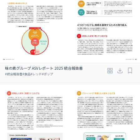
味の素グループ ASVレポート 2025 統合報告書
#
統合報告書
#
食品
#
レッド
#
ポップ