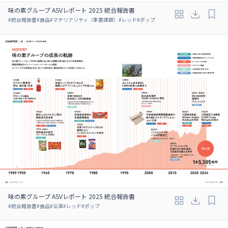
味の素グループ ASVレポート 2025 統合報告書
#
統合報告書
#
食品
#
マテリアリティ（重要課題）
#
レッド
#
ポップ
味の素グループ ASVレポート 2025 統合報告書
#
統合報告書
#
食品
#
沿革
#
レッド
#
ポップ