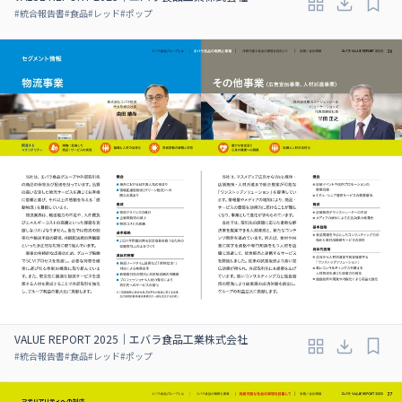
#
統合報告書
#
食品
#
レッド
#
ポップ
VALUE REPORT 2025｜エバラ食品工業株式会社
#
統合報告書
#
食品
#
レッド
#
ポップ