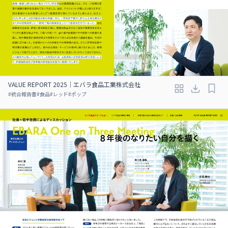
VALUE REPORT 2025｜エバラ食品工業株式会社
#
統合報告書
#
食品
#
レッド
#
ポップ