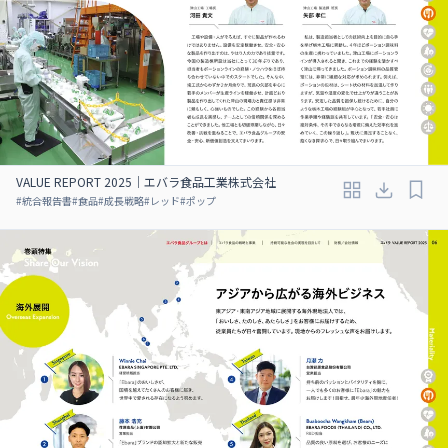
VALUE REPORT 2025｜エバラ食品工業株式会社
#
統合報告書
#
食品
#
成長戦略
#
レッド
#
ポップ