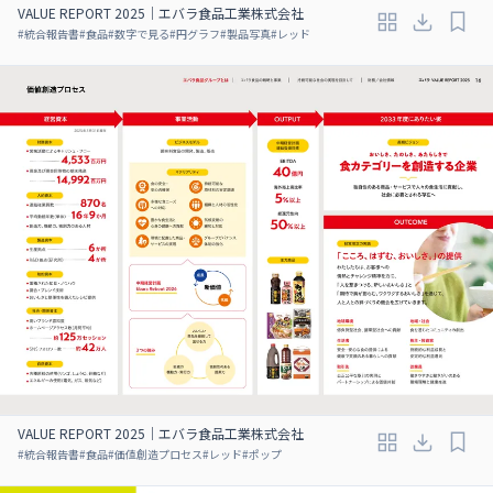
VALUE REPORT 2025｜エバラ食品工業株式会社
#
統合報告書
#
食品
#
数字で見る
#
円グラフ
#
製品写真
#
レッド
VALUE REPORT 2025｜エバラ食品工業株式会社
#
統合報告書
#
食品
#
価値創造プロセス
#
レッド
#
ポップ