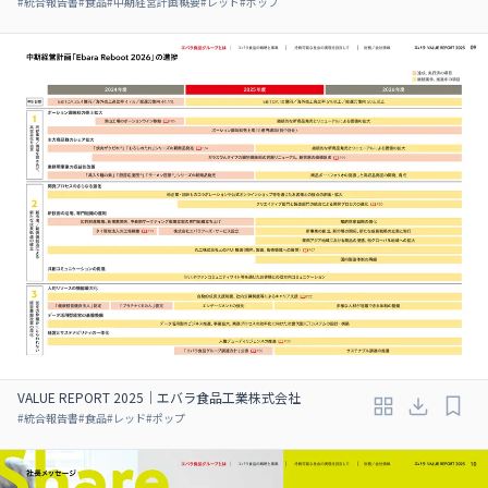
#
統合報告書
#
食品
#
中期経営計画概要
#
レッド
#
ポップ
VALUE REPORT 2025｜エバラ食品工業株式会社
#
統合報告書
#
食品
#
レッド
#
ポップ