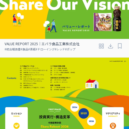
VALUE REPORT 2025｜エバラ食品工業株式会社
#
統合報告書
#
食品
#
表紙
#
ドローイング
#
レッド
#
ポップ