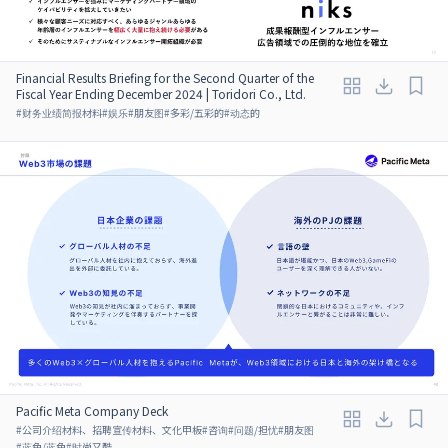
Financial Results Briefing for the Second Quarter of the
Fiscal Year Ending December 2024 | Toridori Co., Ltd.
#
财务业绩简报材料
#
娱乐
#
朋友图
#
多彩/五彩的
#
动态的
Pacific Meta Company Deck
#
公司介绍材料、招聘宣传材料、文化甲板
#
咨询
#
问题/担忧
#
朋友图
#
蓝色/蓝色
#
时尚又酷