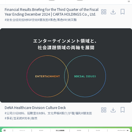
Financial Results Briefing for the Third Quarter of the Fiscal
Year Ending December 2024 | CARTA HOLDINGS Co., Ltd.
#
财务业绩简报材料
#
营销
#
朋友图
#
黑色/黑色
#
时尚又酷
DeNA Healthcare Division Culture Deck
#
公司介绍材料、招聘宣传材料、文化甲板
#
医疗/护理/福利
#
朋友图
#
多彩/五彩的
#
简单/自然