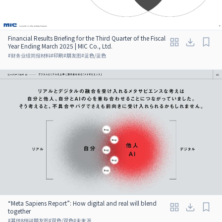
Financial Results Briefing for the Third Quarter of the Fiscal
Year Ending March 2025 | MIC Co., Ltd.
#
财务业绩简报材料
#
印刷
#
朋友图
#
蓝色/蓝色
“Meta Sapiens Report”: How digital and real will blend
together
#
其他材料
#
朋友图
#
双色/双色
#
未来派