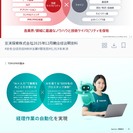
亚洲探索株式会社2025年12月期业绩说明资料
#
财务业绩简报材料
#
发展
#
朋友图
#
红/红
#
未来派