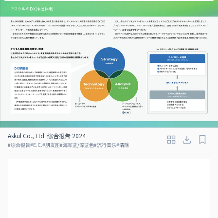
Askul Co., Ltd. 综合报告 2024
#
综合报告
#
E.C.
#
朋友图
#
海军蓝/深蓝色
#
流行音乐
#
清除