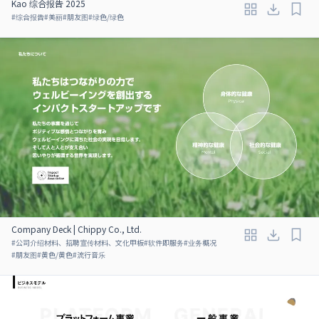
Kao 综合报告 2025
#
综合报告
#
美丽
#
朋友图
#
绿色/绿色
Company Deck | Chippy Co., Ltd.
#
公司介绍材料、招聘宣传材料、文化甲板
#
软件即服务
#
业务概况
#
朋友图
#
黄色/黄色
#
流行音乐