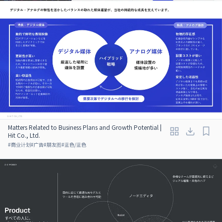
Matters Related to Business Plans and Growth Potential |
Hit Co., Ltd.
#
商业计划
#
广告
#
朋友图
#
蓝色/蓝色