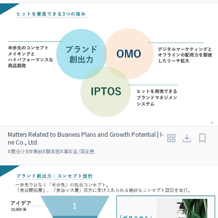
Matters Related to Business Plans and Growth Potential | I-
ne Co., Ltd.
#
商业计划
#
美丽
#
朋友图
#
海军蓝/深蓝色