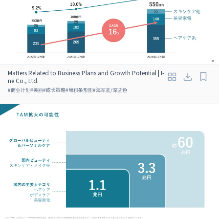
Matters Related to Business Plans and Growth Potential | I-
ne Co., Ltd.
#
商业计划
#
美丽
#
成长策略
#
堆积条形图
#
海军蓝/深蓝色