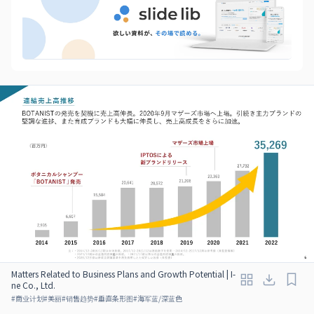
Matters Related to Business Plans and Growth Potential | I-
ne Co., Ltd.
#
商业计划
#
美丽
#
销售趋势
#
垂直条形图
#
海军蓝/深蓝色