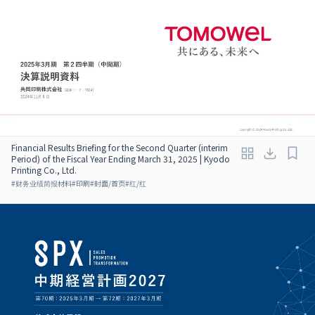
Financial Results Briefing for the Second Quarter (interim
Period) of the Fiscal Year Ending March 31, 2025 | Kyodo
Printing Co., Ltd.
#
财务业绩简报材料
#
印刷
#
封面/首页
#
红/红