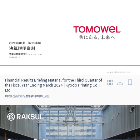
Financial Results Briefing Material for the Third Quarter of
the Fiscal Year Ending March 2024 | Kyodo Printing Co.,
Ltd.
#
财务业绩简报材料
#
印刷
#
红/红