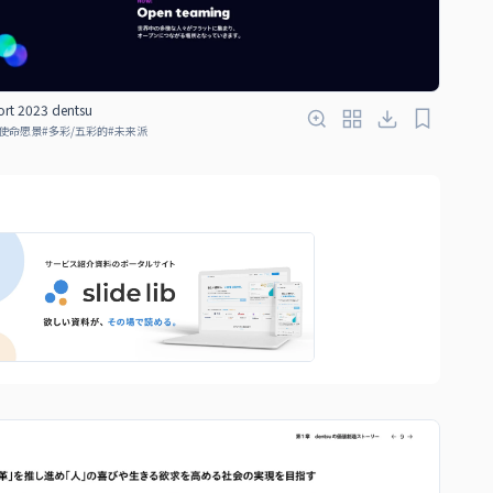
ort 2023 dentsu
使命愿景
#
多彩/五彩的
#
未来派