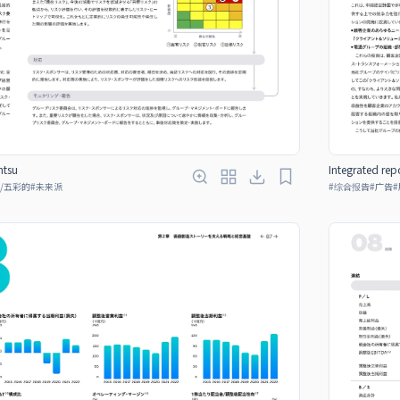
ntsu
Integrated rep
/五彩的
#
未来派
#
综合报告
#
广告
#