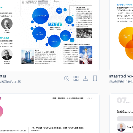
ntsu
Integrated rep
/五彩的
#
未来派
#
综合报告
#
广告
#