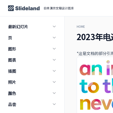
日本演示文稿设计图库
最新幻灯片
HOME
2023年
页
图形
*这是文档的部分引
图表
插图
照片
颜色
品尝