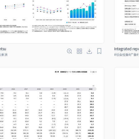
ntsu
Integrated rep
未来派
#
综合报告
#
广告
#