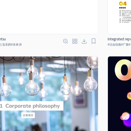
ntsu
Integrated rep
彩/五彩的
#
未来派
#
综合报告
#
广告
#