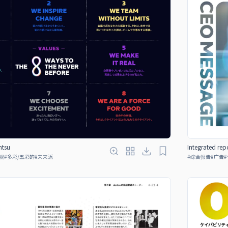
ntsu
Integrated rep
观
#
多彩/五彩的
#
未来派
#
综合报告
#
广告
#