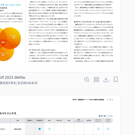
ort 2023 dentsu
朋友图
#
多彩/五彩的
#
未来派