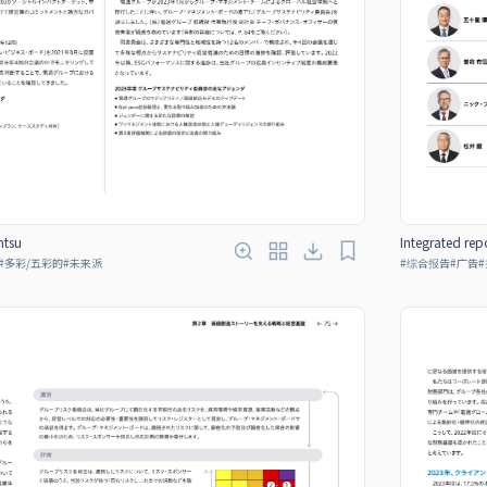
ntsu
Integrated rep
#
多彩/五彩的
#
未来派
#
综合报告
#
广告
#