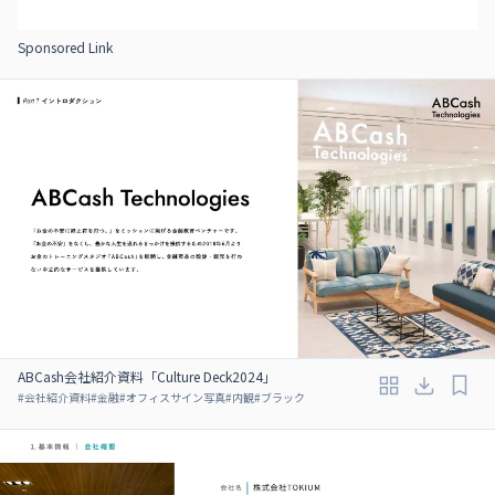
Sponsored Link
ABCash会社紹介資料「Culture Deck2024」
#
会社紹介資料
#
金融
#
オフィスサイン写真
#
内観
#
ブラック