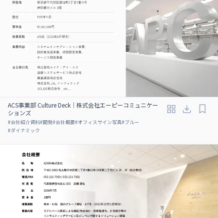
ACS事業部 Culture Deck｜株式会社エーピーコミュニケー
ションズ
#
会社紹介資料
#
開発
#
会社概要
#
オフィスサイン写真
#
ブルー
#
ダイナミック