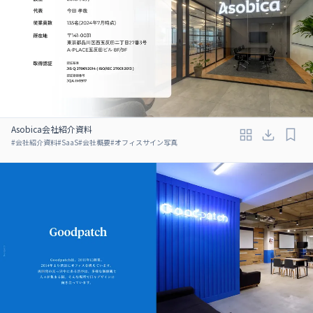
Asobica会社紹介資料
#
会社紹介資料
#
SaaS
#
会社概要
#
オフィスサイン写真