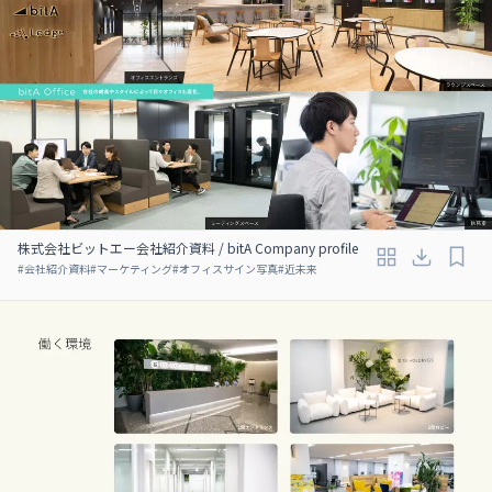
株式会社ビットエー会社紹介資料 / bitA Company profile
#
会社紹介資料
#
マーケティング
#
オフィスサイン写真
#
近未来