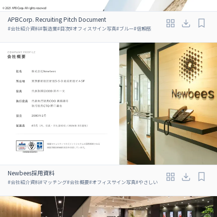
APBCorp. Recruiting Pitch Document
#
会社紹介資料
#
製造業
#
目次
#
オフィスサイン写真
#
ブルー
#
信頼感
Newbees採用資料
#
会社紹介資料
#
マッチング
#
会社概要
#
オフィスサイン写真
#
やさしい