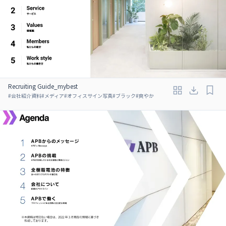
Recruiting Guide_mybest
#
会社紹介資料
#
メディア
#
オフィスサイン写真
#
ブラック
#
爽やか