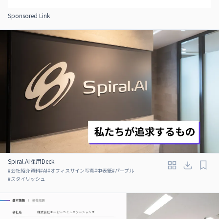
Sponsored Link
Spiral.AI採用Deck
#
会社紹介資料
#
AI
#
オフィスサイン写真
#
中表紙
#
パープル
#
スタイリッシュ