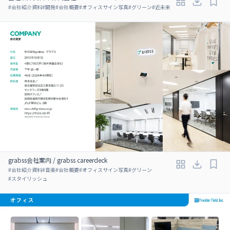
#
会社紹介資料
#
開発
#
会社概要
#
オフィスサイン写真
#
グリーン
#
近未来
grabss会社案内 / grabss careerdeck
#
会社紹介資料
#
音楽
#
会社概要
#
オフィスサイン写真
#
グリーン
#
スタイリッシュ