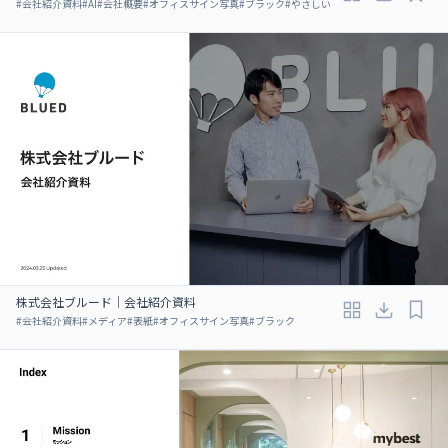
#
会社紹介資料
#
AI
#
会社概要
#
オフィスサイン写真
#
ブラック
#
やさしい
株式会社ブルード｜会社紹介資料
#
会社紹介資料
#
メディア
#
表紙
#
オフィスサイン写真
#
ブラック