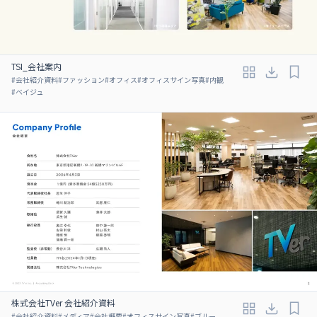
TSI_会社案内
#
会社紹介資料
#
ファッション
#
オフィス
#
オフィスサイン写真
#
内観
#
ベイジュ
株式会社TVer 会社紹介資料
#
会社紹介資料
#
メディア
#
会社概要
#
オフィスサイン写真
#
ブルー