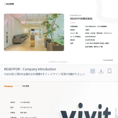
READYFOR - Company Introduction
#
会社紹介資料
#
金融
#
会社概要
#
オフィスサイン写真
#
内観
#
やさしい