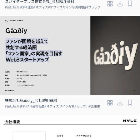
スパイダープラス株式会社_会社紹介資料
#
会社紹介資料
#
建築
#
オフィス
#
オフィスサイン写真
#
内観
#
ブラック
株式会社Gaudiy_会社説明資料
#
会社紹介資料
#
AI
#
会社概要
#
オフィスサイン写真
#
カラフル
#
近未来