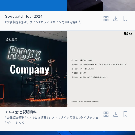
Goodpatch Tour 2024
#
会社紹介資料
#
デザイン
#
オフィスサイン写真
#
内観
#
ブルー
ROXX 会社説明資料
#
会社紹介資料
#
人材
#
会社概要
#
オフィスサイン写真
#
スタイリッシュ
#
ダイナミック