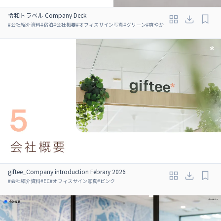
令和トラベル Company Deck
#
会社紹介資料
#
宿泊
#
会社概要
#
オフィスサイン写真
#
グリーン
#
爽やか
giftee_Company introduction Febrary 2026
#
会社紹介資料
#
EC
#
オフィスサイン写真
#
ピンク