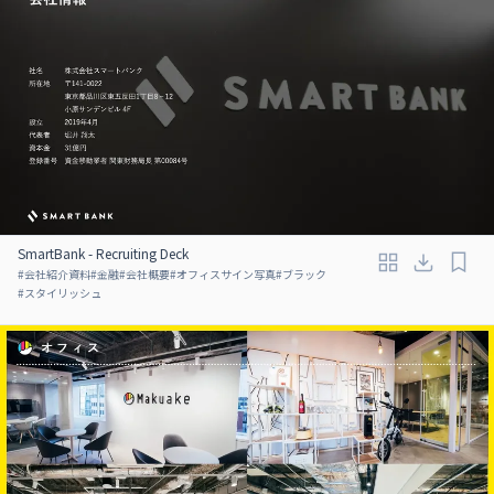
SmartBank - Recruiting Deck
#
会社紹介資料
#
金融
#
会社概要
#
オフィスサイン写真
#
ブラック
#
スタイリッシュ