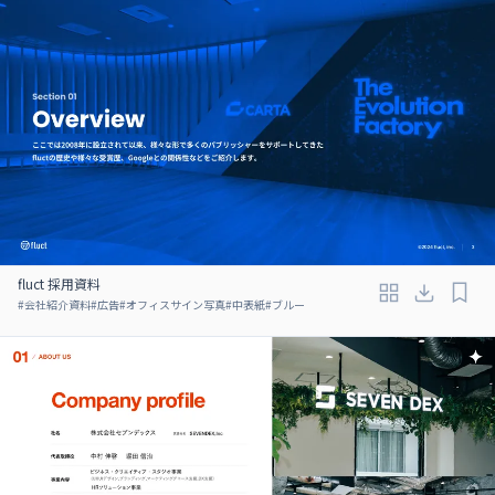
fluct 採用資料
#
会社紹介資料
#
広告
#
オフィスサイン写真
#
中表紙
#
ブルー