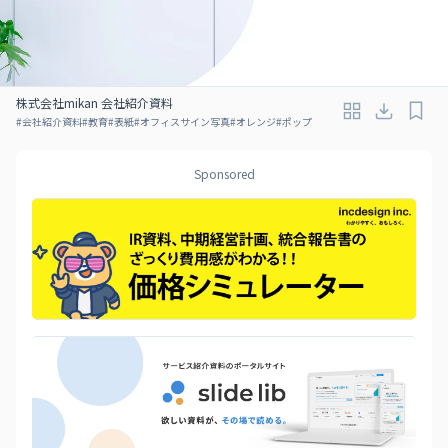
株式会社mikan 会社紹介資料
#
会社紹介資料
#
教育
#
表紙
#
オフィスサイン写真
#
オレンジ
#
ポップ
Sponsored