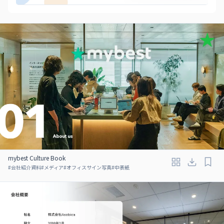
mybest Culture Book
#
会社紹介資料
#
メディア
#
オフィスサイン写真
#
中表紙