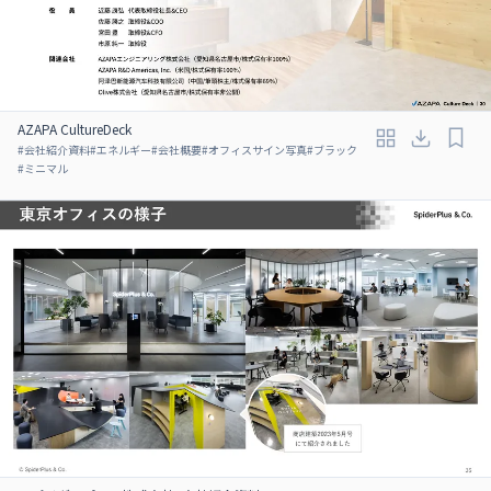
AZAPA CultureDeck
#
会社紹介資料
#
エネルギー
#
会社概要
#
オフィスサイン写真
#
ブラック
#
ミニマル