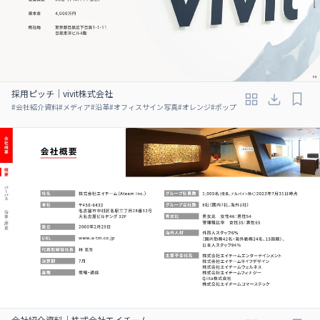
採用ピッチ｜vivit株式会社
#
会社紹介資料
#
メディア
#
沿革
#
オフィスサイン写真
#
オレンジ
#
ポップ
会社紹介資料｜株式会社エイチーム