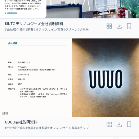
KINTOテクノロジーズ会社説明資料
#
会社紹介資料
#
開発
#
オフィスサイン写真
#
グリーン
#
近未来
UUUO会社説明資料
#
会社紹介資料
#
食品
#
会社概要
#
オフィスサイン写真
#
ポップ