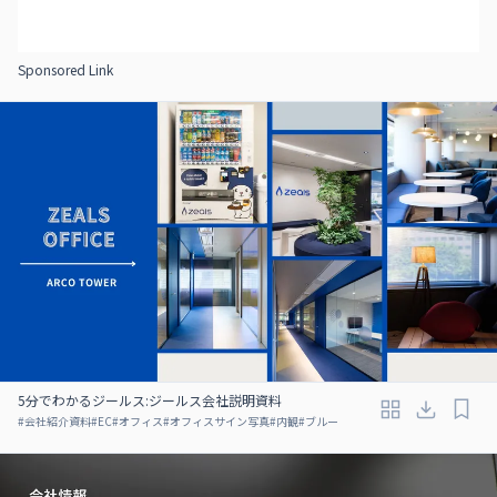
Sponsored Link
5分でわかるジールス:ジールス会社説明資料
#
会社紹介資料
#
EC
#
オフィス
#
オフィスサイン写真
#
内観
#
ブルー