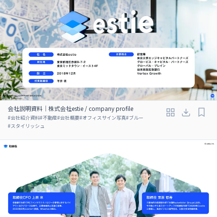
会社説明資料｜株式会社estie / company profile
#
会社紹介資料
#
不動産
#
会社概要
#
オフィスサイン写真
#
ブルー
#
スタイリッシュ