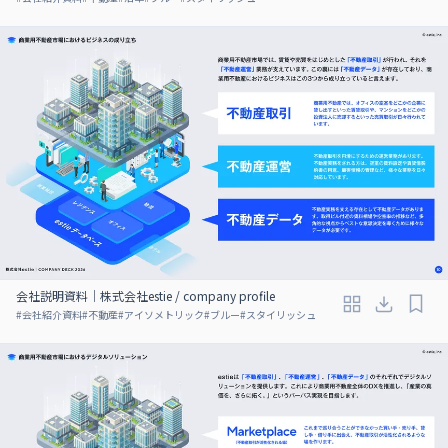
会社説明資料｜株式会社estie / company profile
#
会社紹介資料
#
不動産
#
アイソメトリック
#
ブルー
#
スタイリッシュ