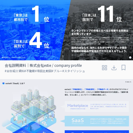
会社説明資料｜株式会社estie / company profile
#
会社紹介資料
#
不動産
#
項目比較図
#
ブルー
#
スタイリッシュ