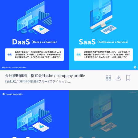
会社説明資料｜株式会社estie / company profile
#
会社紹介資料
#
不動産
#
ブルー
#
スタイリッシュ