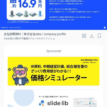
会社説明資料｜株式会社estie / company profile
#
会社紹介資料
#
不動産
#
ブルー
#
スタイリッシュ
Sponsored