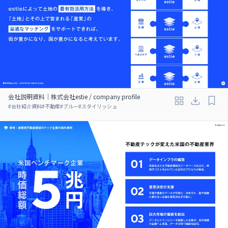
会社説明資料｜株式会社estie / company profile
#
会社紹介資料
#
不動産
#
ブルー
#
スタイリッシュ