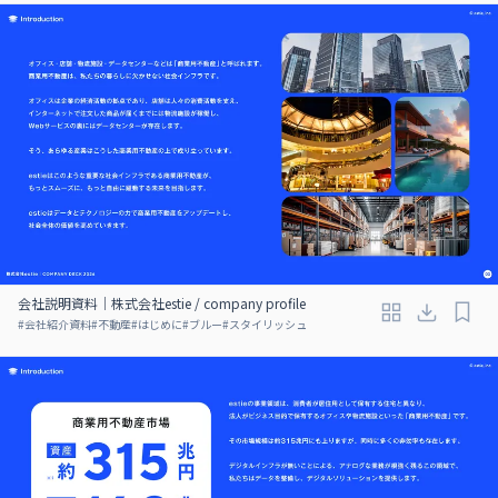
会社説明資料｜株式会社estie / company profile
#
会社紹介資料
#
不動産
#
はじめに
#
ブルー
#
スタイリッシュ