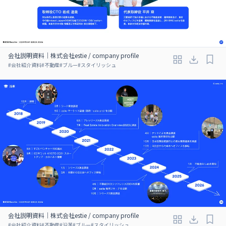
会社説明資料｜株式会社estie / company profile
#
会社紹介資料
#
不動産
#
ブルー
#
スタイリッシュ
会社説明資料｜株式会社estie / company profile
#
会社紹介資料
#
不動産
#
沿革
#
ブルー
#
スタイリッシュ