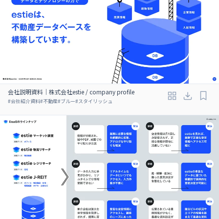
会社説明資料｜株式会社estie / company profile
#
会社紹介資料
#
不動産
#
ブルー
#
スタイリッシュ