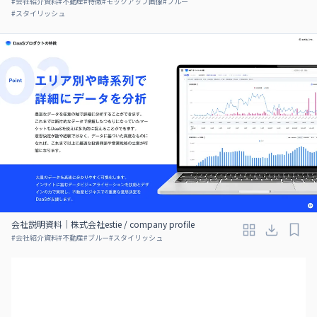
#
会社紹介資料
#
不動産
#
特徴
#
モックアップ画像
#
ブルー
#
スタイリッシュ
会社説明資料｜株式会社estie / company profile
#
会社紹介資料
#
不動産
#
ブルー
#
スタイリッシュ