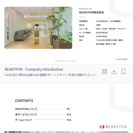
READYFOR - Company Introduction
#
会社紹介資料
#
金融
#
会社概要
#
オフィスサイン写真
#
内観
#
やさしい