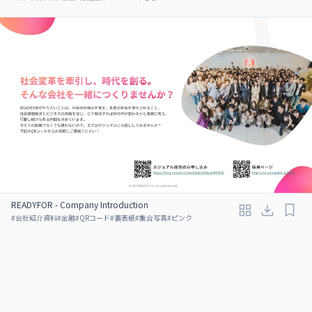
READYFOR - Company Introduction
#
会社紹介資料
#
金融
#
QRコード
#
裏表紙
#
集合写真
#
ピンク