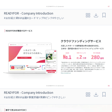
READYFOR - Company Introduction
#
会社紹介資料
#
金融
#
ロードマップ
#
ピンク
#
やさしい
READYFOR - Company Introduction
#
会社紹介資料
#
金融
#
事業詳細
#
実績
#
ピンク
#
やさしい