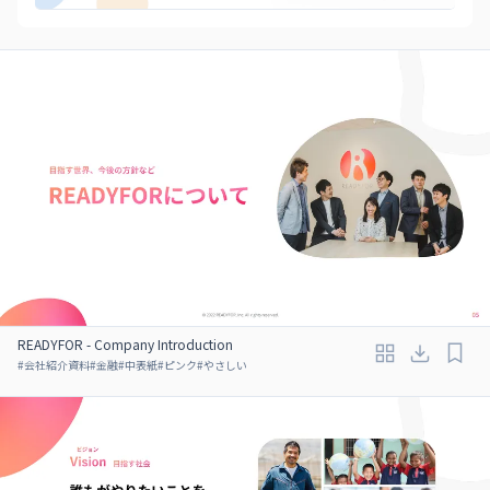
READYFOR - Company Introduction
#
会社紹介資料
#
金融
#
中表紙
#
ピンク
#
やさしい