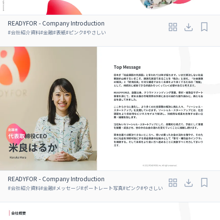
READYFOR - Company Introduction
#
会社紹介資料
#
金融
#
表紙
#
ピンク
#
やさしい
READYFOR - Company Introduction
#
会社紹介資料
#
金融
#
メッセージ
#
ポートレート写真
#
ピンク
#
やさしい