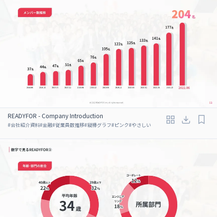
READYFOR - Company Introduction
#
会社紹介資料
#
金融
#
従業員数推移
#
縦棒グラフ
#
ピンク
#
やさしい