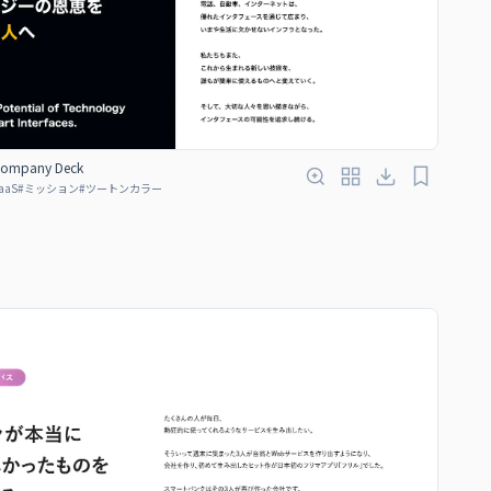
 Company Deck
aaS
#
ミッション
#
ツートンカラー