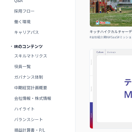
Q&A
採用フロー
働く環境
キッチハイクカルチャーデ
キャリアパス
#
会社紹介資料
#
SaaS
#
ミッショ
IRのコンテンツ
スキルマトリクス
役員一覧
ガバナンス体制
中期経営計画概要
会社情報・株式情報
ハイライト
バランスシート
損益計算書・P/L