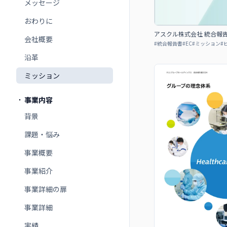
メッセージ
おわりに
アスクル株式会社 統合報告書
会社概要
#
統合報告書
#
EC
#
ミッション
#
沿革
ミッション
事業内容
背景
課題・悩み
事業概要
事業紹介
事業詳細の扉
事業詳細
実績