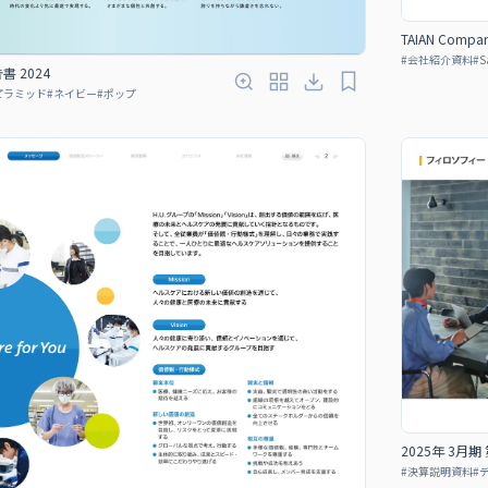
TAIAN Compan
#
会社紹介資料
#
S
 2024
ピラミッド
#
ネイビー
#
ポップ
2025年 3月
#
決算説明資料
#