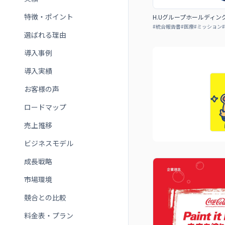
特徴・ポイント
H.Uグループホールディング
#
統合報告書
#
医療
#
ミッション
#
選ばれる理由
導入事例
導入実績
お客様の声
ロードマップ
売上推移
ビジネスモデル
成長戦略
市場環境
競合との比較
料金表・プラン