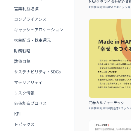
M&Aクラウド 会社紹介資
#
会社紹介資料
#
SaaS
#
ミッショ
営業利益増減
コンプライアンス
キャッシュアロケーション
株主配当・株主還元
財務戦略
数値目標
サステナビリティ・SDGs
マテリアリティ
リスク情報
花巻カルチャーデック
価値創造プロセス
#
会社紹介資料
#
自治体
#
ミッシ
KPI
トピックス