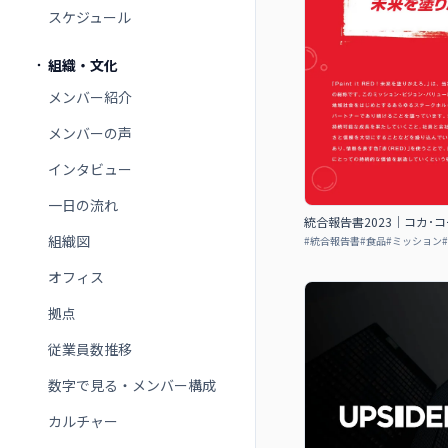
スケジュール
組織・文化
メンバー紹介
メンバーの声
インタビュー
一日の流れ
統合報告書2023｜コカ･
組織図
#
統合報告書
#
食品
#
ミッション
#
オフィス
拠点
従業員数推移
数字で見る・メンバー構成
カルチャー