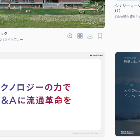
シナジーマー
け）
#
会社紹介資料
#
ック
ン
#
ライトブルー