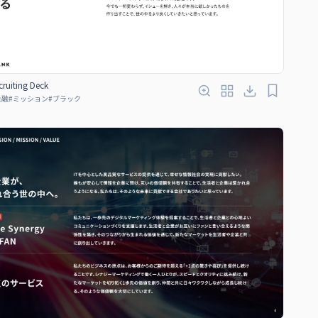
ruiting Deck
金融
#
ミッション
#
ブラック