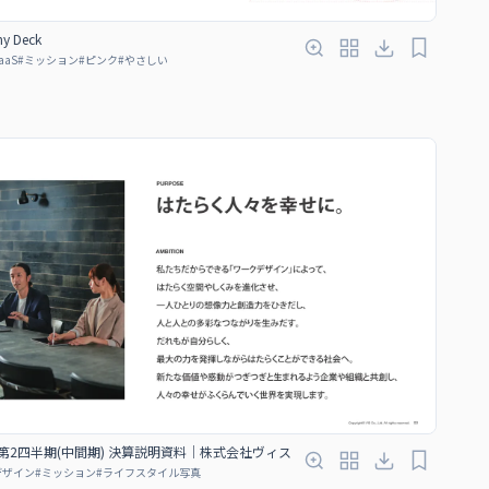
y Deck
aaS
#
ミッション
#
ピンク
#
やさしい
期 第2四半期(中間期) 決算説明資料｜株式会社ヴィス
デザイン
#
ミッション
#
ライフスタイル写真