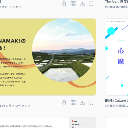
料
The Arc：日
ン
#
ツートンカラー
#
中期経営計画
#
IRIAM Culture 
ョン
#
カラフル
#
やさしい
#
会社紹介資料
#