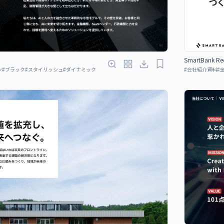
SmartBank Rec
ン
#
ブラック
#
スタイリッシュ
#
ダイナミック
#
会社紹介資料
#