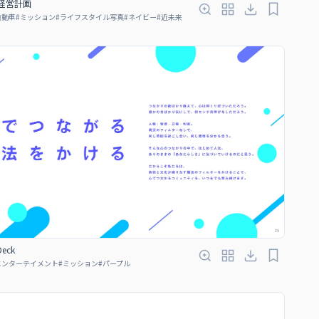
産経営計画
自動車
#
ミッション
#
ライフスタイル写真
#
ネイビー
#
近未来
Deck
エンターテイメント
#
ミッション
#
パープル