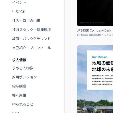
イベント
行動指針
社名・ロゴの由来
技術スタック・開発環境
UPSIDER Company Deck
#
会社紹介資料
#
金融
#
ミッショ
経歴・バックグラウンド
自己紹介・プロフィール
求人情報
求める人物像
採用ポジション
給与制度
福利厚生
得られること