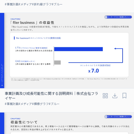
#
事業計画
#
メディア
#
折れ線グラフ
#
ブルー
事業計画及び成⻑可能性に関する説明資料｜株式会社フラ
イヤー
#
事業計画
#
メディア
#
横棒グラフ
#
ブルー