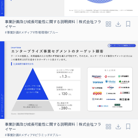
事業計画及び成⻑可能性に関する説明資料｜株式会社フラ
イヤー
#
事業計画
#
メディア
#
市場環境
#
ブルー
事業計画及び成⻑可能性に関する説明資料｜株式会社フラ
イヤー
#
事業計画
#
メディア
#
ピラミッド
#
ブルー