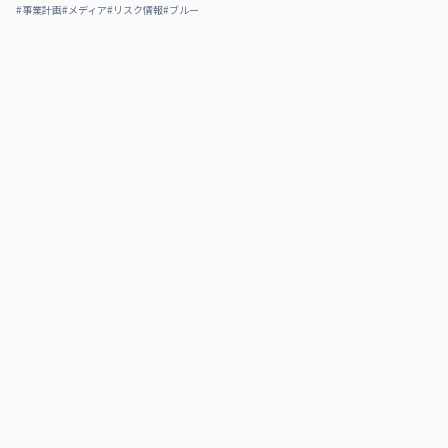
#
事業計画
#
メディア
#
リスク情報
#
ブルー