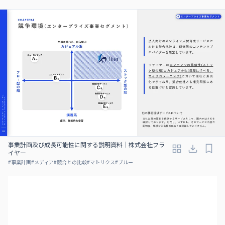
事業計画及び成⻑可能性に関する説明資料｜株式会社フラ
イヤー
#
事業計画
#
メディア
#
競合との比較
#
マトリクス
#
ブルー