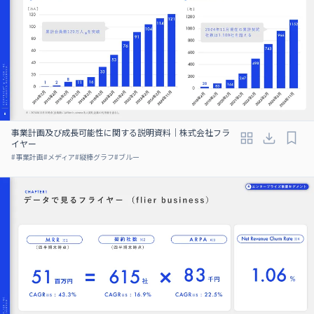
事業計画及び成⻑可能性に関する説明資料｜株式会社フラ
イヤー
#
事業計画
#
メディア
#
縦棒グラフ
#
ブルー