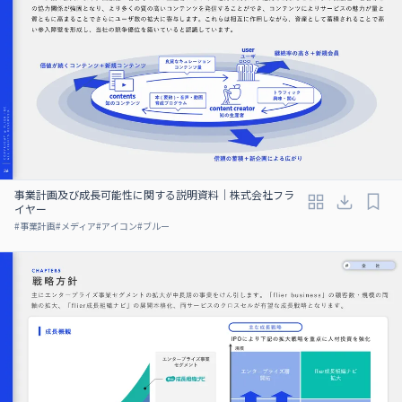
事業計画及び成⻑可能性に関する説明資料｜株式会社フラ
イヤー
#
事業計画
#
メディア
#
アイコン
#
ブルー