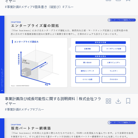
イヤー
#
事業計画
#
メディア
#
箇条書き（縦並び）
#
ブルー
事業計画及び成⻑可能性に関する説明資料｜株式会社フラ
イヤー
#
事業計画
#
メディア
#
ブルー