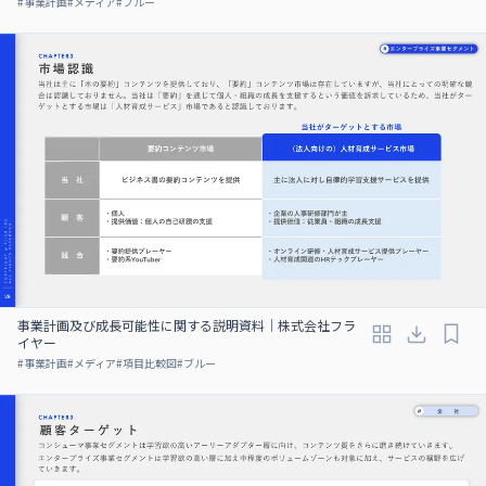
#
事業計画
#
メディア
#
ブルー
事業計画及び成⻑可能性に関する説明資料｜株式会社フラ
イヤー
#
事業計画
#
メディア
#
項目比較図
#
ブルー