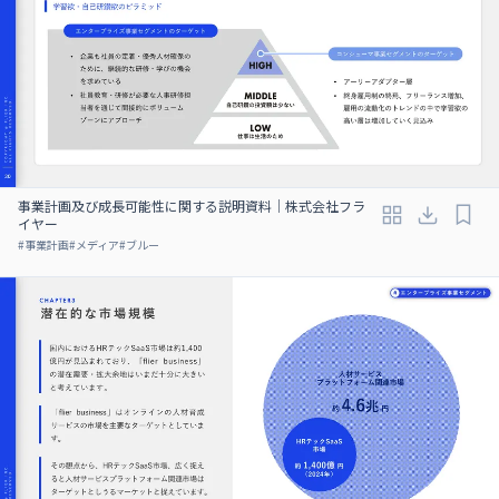
事業計画及び成⻑可能性に関する説明資料｜株式会社フラ
イヤー
#
事業計画
#
メディア
#
ブルー