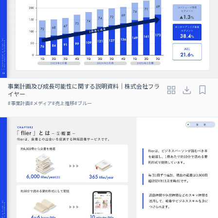
事業計画及び成⻑可能性に関する説明資料｜株式会社フラ
イヤー
#
事業計画
#
メディア
#
売上推移
#
ブルー