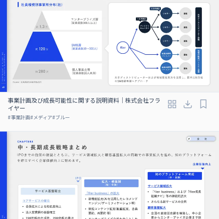
事業計画及び成⻑可能性に関する説明資料｜株式会社フラ
イヤー
#
事業計画
#
メディア
#
ブルー