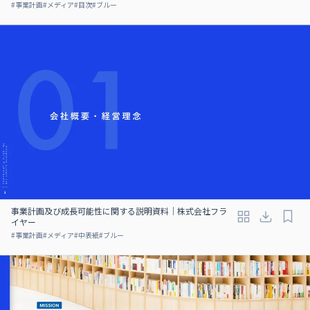
#
事業計画
#
メディア
#
目次
#
ブルー
事業計画及び成⻑可能性に関する説明資料｜株式会社フラ
イヤー
#
事業計画
#
メディア
#
中表紙
#
ブルー