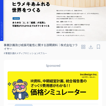
事業計画及び成⻑可能性に関する説明資料｜株式会社フラ
イヤー
#
事業計画
#
メディア
#
ミッション
#
ブルー
Sponsored