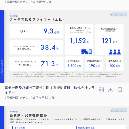
#
事業計画
#
メディア
#
会社概要
#
ブルー
事業計画及び成⻑可能性に関する説明資料｜株式会社フラ
イヤー
#
事業計画
#
メディア
#
数字で見る
#
ブルー