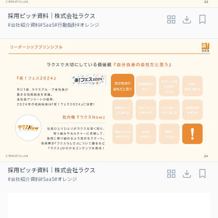
採用ピッチ資料｜株式会社ラクス
#
会社紹介資料
#
SaaS
#
行動指針
#
オレンジ
採用ピッチ資料｜株式会社ラクス
#
会社紹介資料
#
SaaS
#
オレンジ