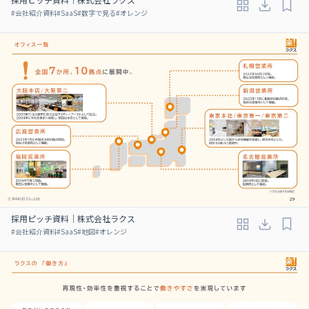
#
会社紹介資料
#
SaaS
#
数字で見る
#
オレンジ
採用ピッチ資料｜株式会社ラクス
#
会社紹介資料
#
SaaS
#
地図
#
オレンジ