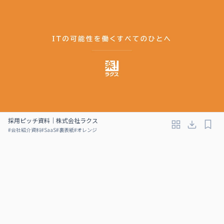
採用ピッチ資料｜株式会社ラクス
#
会社紹介資料
#
SaaS
#
裏表紙
#
オレンジ