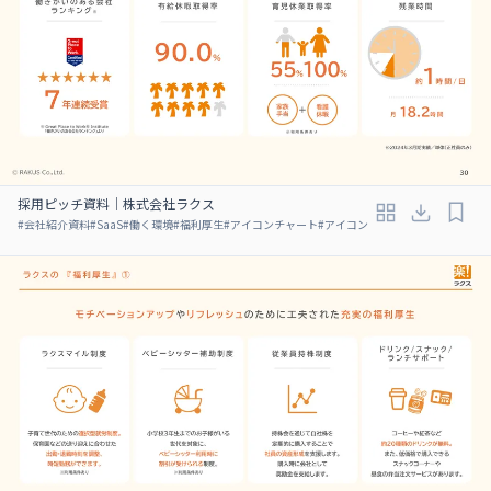
採用ピッチ資料｜株式会社ラクス
#
会社紹介資料
#
SaaS
#
働く環境
#
福利厚生
#
アイコンチャート
#
アイコン