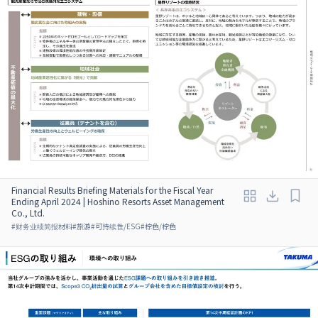
Financial Results Briefing Materials for the Fiscal Year
Ending April 2024 | Hoshino Resorts Asset Management
Co., Ltd.
#
财务业绩简报材料
#
旅游
#
可持续性/ESG
#
棕色/棕色