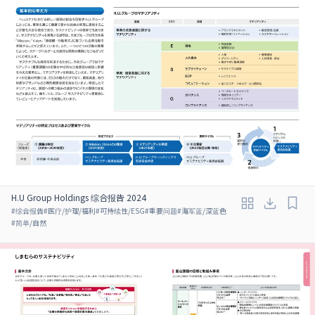
H.U Group Holdings 综合报告 2024
#
综合报告
#
医疗/护理/福利
#
可持续性/ESG
#
重要问题
#
海军蓝/深蓝色
#
简单/自然