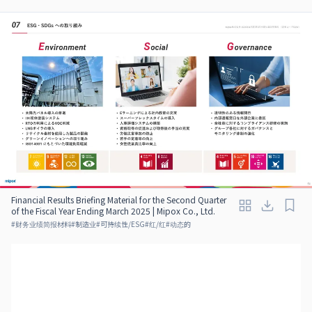
Financial Results Briefing Material for the Second Quarter
of the Fiscal Year Ending March 2025 | Mipox Co., Ltd.
#
财务业绩简报材料
#
制造业
#
可持续性/ESG
#
红/红
#
动态的