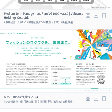
Medium-term Management Plan VG1000 ver2.0 | Valuence
Holdings Co., Ltd.
#
中期经营计划
#
E.C.
#
可持续性/ESG
#
要点（水平）
#
黑色/黑色
ADASTRIA 综合报告 2024
#
综合报告
#
时尚
#
可持续性/ESG
#
绘画
#
多彩/五彩的
#
流行音乐