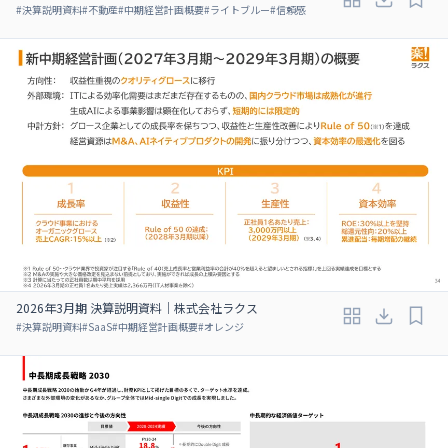
#
決算説明資料
#
不動産
#
中期経営計画概要
#
ライトブルー
#
信頼感
2026年3月期 決算説明資料｜株式会社ラクス
#
決算説明資料
#
SaaS
#
中期経営計画概要
#
オレンジ