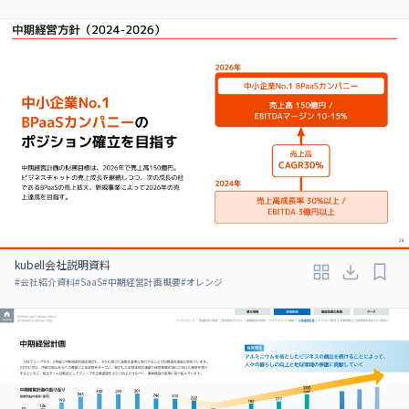
kubell会社説明資料
#
会社紹介資料
#
SaaS
#
中期経営計画概要
#
オレンジ