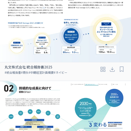
丸文株式会社 統合報告書2025
#
統合報告書
#
商社
#
中期経営計画概要
#
ネイビー