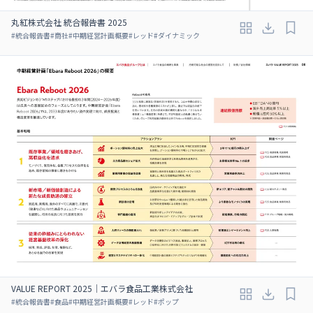
丸紅株式会社 統合報告書 2025
#
統合報告書
#
商社
#
中期経営計画概要
#
レッド
#
ダイナミック
VALUE REPORT 2025｜エバラ食品工業株式会社
#
統合報告書
#
食品
#
中期経営計画概要
#
レッド
#
ポップ