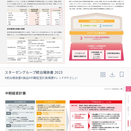
スターゼングループ統合報告書 2023
#
統合報告書
#
食品
#
中期経営計画概要
#
レッド
#
やさしい