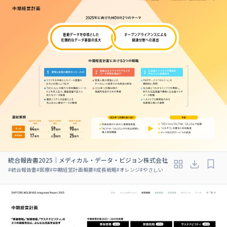
統合報告書2025｜メディカル・データ・ビジョン株式会社
#
統合報告書
#
医療
#
中期経営計画概要
#
成長戦略
#
オレンジ
#
やさしい