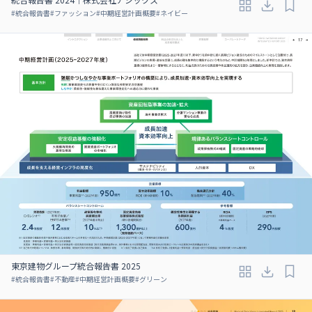
#
統合報告書
#
ファッション
#
中期経営計画概要
#
ネイビー
東京建物グループ統合報告書 2025
#
統合報告書
#
不動産
#
中期経営計画概要
#
グリーン