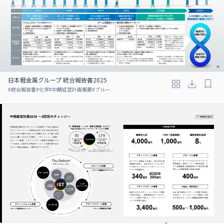
日本軽金属グループ 統合報告書2025
#
統合報告書
#
化学
#
中期経営計画概要
#
ブルー