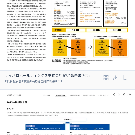
サッポロホールディングス株式会社 統合報告書 2025
#
統合報告書
#
食品
#
中期経営計画概要
#
イエロー