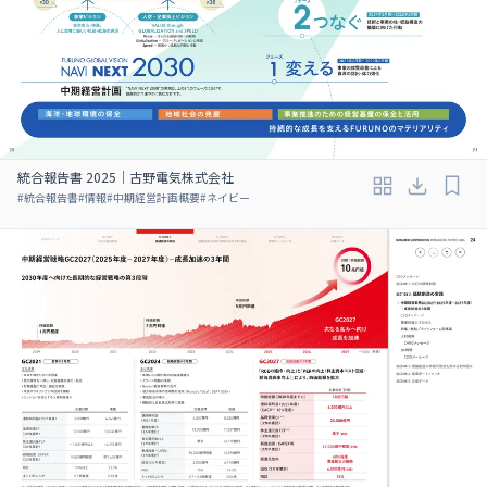
統合報告書 2025｜古野電気株式会社
#
統合報告書
#
情報
#
中期経営計画概要
#
ネイビー