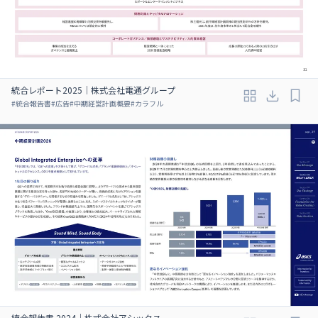
統合レポート2025｜株式会社電通グループ
#
統合報告書
#
広告
#
中期経営計画概要
#
カラフル
統合報告書 2024｜株式会社アシックス