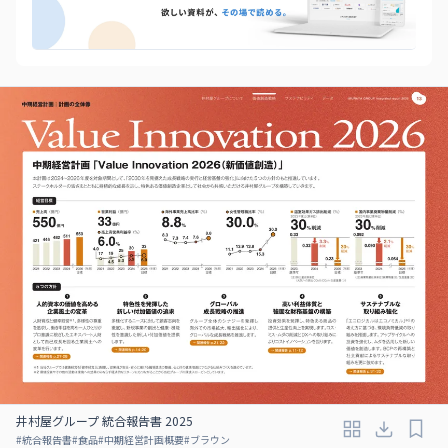
井村屋グループ 統合報告書 2025
#
統合報告書
#
食品
#
中期経営計画概要
#
ブラウン