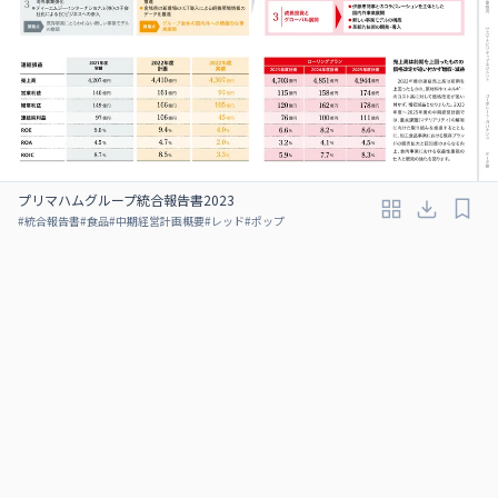
プリマハムグループ統合報告書2023
#
統合報告書
#
食品
#
中期経営計画概要
#
レッド
#
ポップ