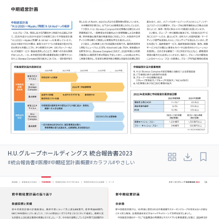
H.U.グループホールディングス 統合報告書2023
#
統合報告書
#
医療
#
中期経営計画概要
#
カラフル
#
やさしい