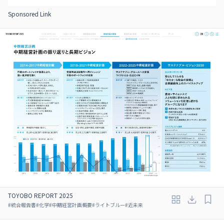
Sponsored Link
TOYOBO REPORT 2025
#
統合報告書
#
化学
#
中期経営計画概要
#
ライトブルー
#
近未来