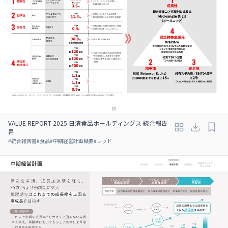
VALUE REPORT 2025 日清食品ホールディングス 統合報告
書
#
統合報告書
#
食品
#
中期経営計画概要
#
レッド