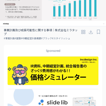
事業計画及び成長可能性に関する事項｜株式会社ミラタッ
プ
#
事業計画
#
建築
#
中期経営計画概要
#
ブラック
#
スタイリッシュ
Sponsored