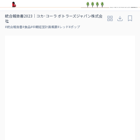
統合報告書2023｜コカ･コーラ ボトラーズジャパン株式会
社
#
統合報告書
#
食品
#
中期経営計画概要
#
レッド
#
ポップ