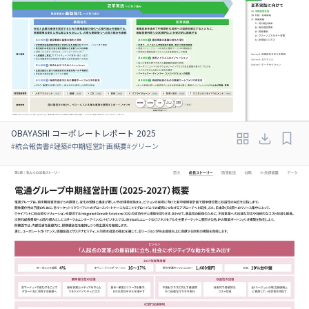
OBAYASHI コーポレートレポート 2025
#
統合報告書
#
建築
#
中期経営計画概要
#
グリーン