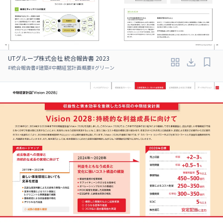
UTグループ株式会社 統合報告書 2023
#
統合報告書
#
建築
#
中期経営計画概要
#
グリーン