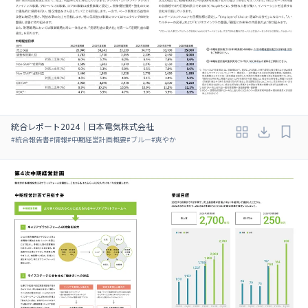
統合レポート2024｜日本電気株式会社
#
統合報告書
#
情報
#
中期経営計画概要
#
ブルー
#
爽やか