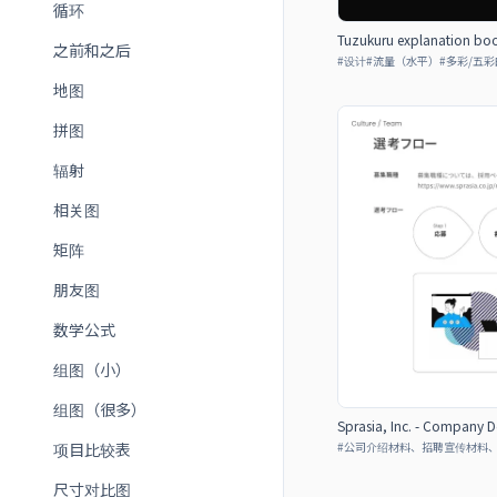
循环
Tuzukuru explanation bo
之前和之后
#
设计
#
流量（水平）
#
多彩/五彩
地图
拼图
辐射
相关图
矩阵
朋友图
数学公式
组图（小）
组图（很多）
Sprasia, Inc. - Company D
#
公司介绍材料、招聘宣传材料
项目比较表
尺寸对比图