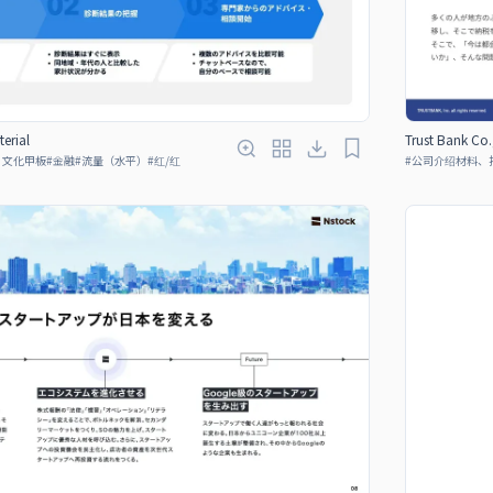
erial
Trust Bank Co.
、文化甲板
#
金融
#
流量（水平）
#
红/红
#
公司介绍材料、