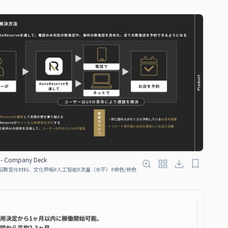
d. - Company Deck
招聘宣传材料、文化甲板
#
人工智能
#
流量（水平）
#
棕色/棕色