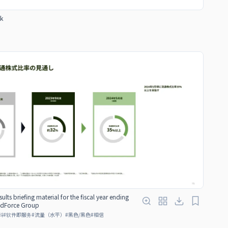
k
sults briefing material for the fiscal year ending
edForce Group
料
#
软件即服务
#
流量（水平）
#
黑色/黑色
#
相信