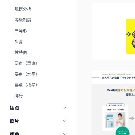
规模分析
等级制度
三角形
步骤
甘特图
要点（垂直）
要点（水平）
要点（枚举）
排行
插图
照片
颜色