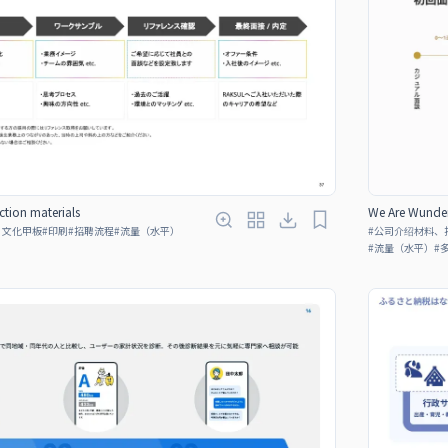
tion materials
We Are Wunder
、文化甲板
#
印刷
#
招聘流程
#
流量（水平）
#
公司介绍材料、
#
流量（水平）
#