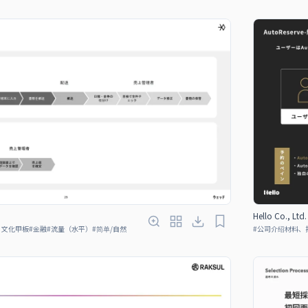
Hello Co., Lt
、文化甲板
#
金融
#
流量（水平）
#
简单/自然
#
公司介绍材料、