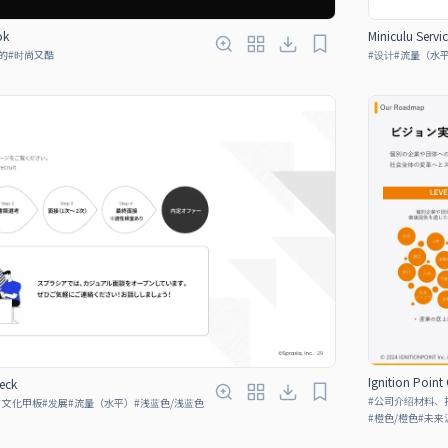
ok
Miniculu Servi
的
#
时尚又酷
#
设计
#
流量（水
Ignition Point
eck
#
公司介绍材料、
、文化甲板
#
发展
#
流量（水平）
#
浅蓝色/浅蓝色
#
橙色/橙色
#
未来