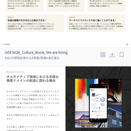
i3DESIGN_Culture_Book, We-are-hiring
#
设计
#
您将获得什么
#
双色/双色
#
流行音乐