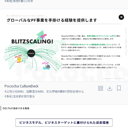
#
黑色/黑色
#
最小/简单
Pococha CultureDeck
#
公司介绍材料、招聘宣传材料、文化甲板
#
媒体
#
您将获得什么
#
多彩/五彩的
#
流行音乐