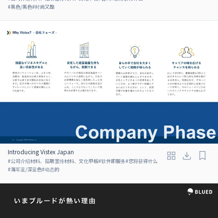
#
黑色/黑色
#
时尚又酷
Introducing Vistex Japan
#
公司介绍材料、招聘宣传材料、文化甲板
#
软件即服务
#
您将获得什么
#
海军蓝/深蓝色
#
动态的