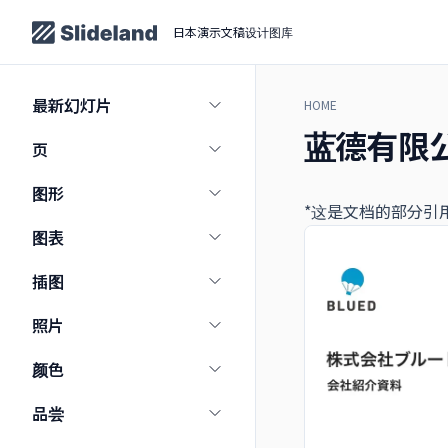
日本演示文稿设计图库
最新幻灯片
HOME
蓝德有限
页
图形
*这是文档的部分引
图表
插图
照片
颜色
品尝