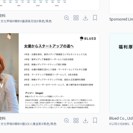
绍资料
Sponsored Lin
、文化甲板
#
媒体
#
垂直条形图
#
黑色/黑色
绍资料
Blued Co., 
、文化甲板
#
媒体
#
面试
#
人像摄影
#
黑色/黑色
#
公司介绍材料、