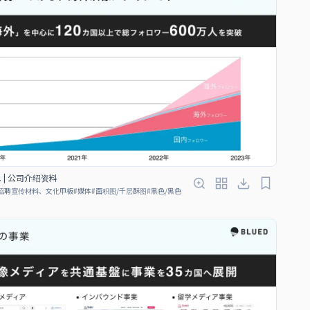
Ltd. | 公司介绍资料
招聘宣传材料、文化甲板
#
媒体
#
面积图/千层酥图
#
黑色/黑色