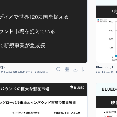
绍资料
Blued Co., 
、文化甲板
#
媒体
#
要点（垂直）
#
黑色/黑色
#
公司介绍材料、