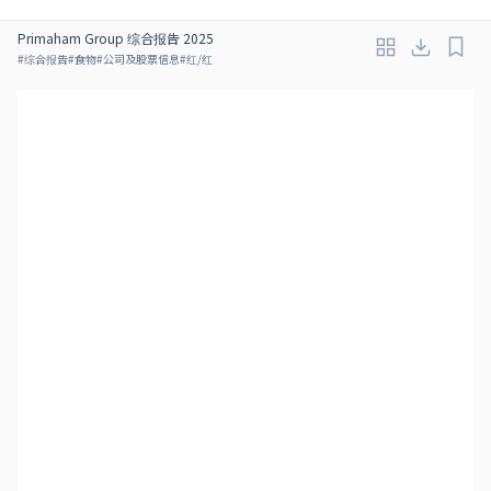
Primaham Group 综合报告 2025
#
综合报告
#
食物
#
公司及股票信息
#
红/红