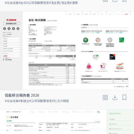
#
综合报告
#
娱乐
#
公司及股票信息
#
浅蓝色/浅蓝色
#
清除
佳能綜合報告書 2026
#
综合报告
#
制造业
#
公司及股票信息
#
红/红
#
相信