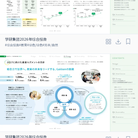
学研集团2026年综合报告
#
综合报告
#
教育
#
绿色/绿色
#
简单/自然
学研集团2026年综合报告