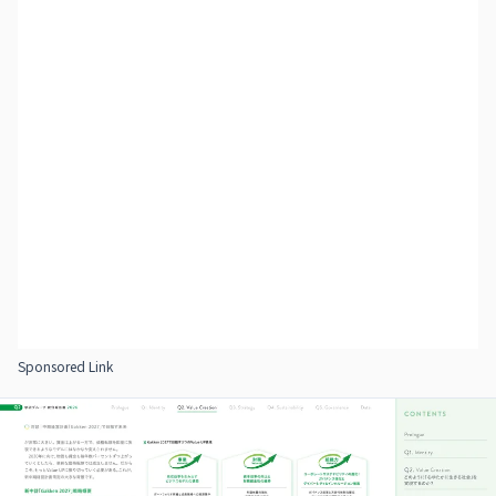
Sponsored Link