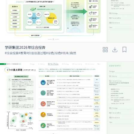
学研集团2026年综合报告
#
综合报告
#
教育
#
价值创造过程
#
绿色/绿色
#
简单/自然