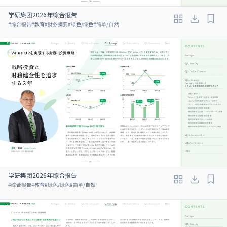
学研集团2026年综合报告
#
综合报告
#
教育
#
财务摘要
#
绿色/绿色
#
简单/自然
学研集团2026年综合报告
#
综合报告
#
教育
#
绿色/绿色
#
简单/自然