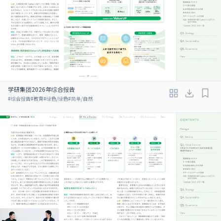
学研集团2026年综合报告
#
综合报告
#
教育
#
绿色/绿色
#
简单/自然