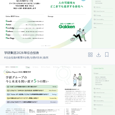
学研集团2026年综合报告
#
综合报告
#
教育
#
绿色/绿色
#
简单/自然