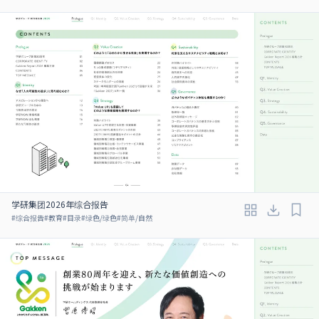
学研集团2026年综合报告
#
综合报告
#
教育
#
目录
#
绿色/绿色
#
简单/自然