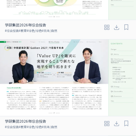
学研集团2026年综合报告
#
综合报告
#
教育
#
绿色/绿色
#
简单/自然
学研集团2026年综合报告
#
综合报告
#
教育
#
绿色/绿色
#
简单/自然