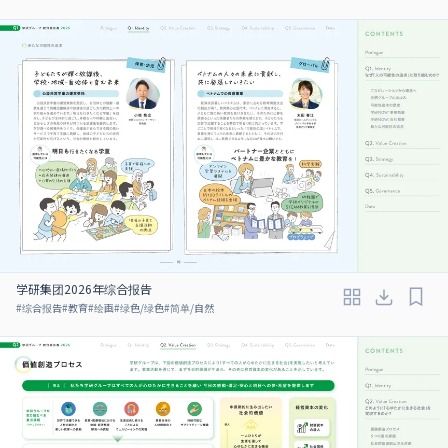
学研集团2026年综合报告
#
综合报告
#
教育
#
绘画
#
绿色/绿色
#
简单/自然