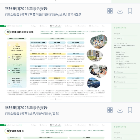
学研集团2026年综合报告
#
综合报告
#
教育
#
重要问题
#
图标
#
绿色/绿色
#
简单/自然
学研集团2026年综合报告
#
综合报告
#
教育
#
绿色/绿色
#
简单/自然