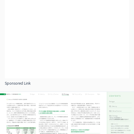
Sponsored Link