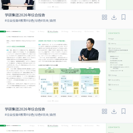
学研集团2026年综合报告
#
综合报告
#
教育
#
绿色/绿色
#
简单/自然
学研集团2026年综合报告
#
综合报告
#
教育
#
绿色/绿色
#
简单/自然