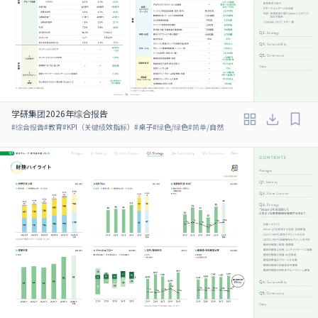
学研集团2026年综合报告
#
综合报告
#
教育
#
KPI（关键绩效指标）
#
桌子
#
绿色/绿色
#
简单/自然