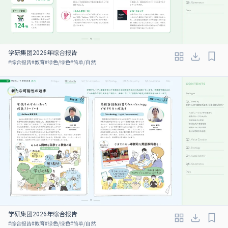
学研集团2026年综合报告
#
综合报告
#
教育
#
绿色/绿色
#
简单/自然
学研集团2026年综合报告
#
综合报告
#
教育
#
绿色/绿色
#
简单/自然