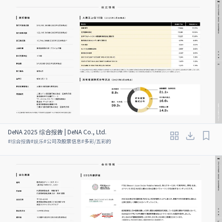
DeNA 2025 综合报告 | DeNA Co., Ltd.
#
综合报告
#
娱乐
#
公司及股票信息
#
多彩/五彩的