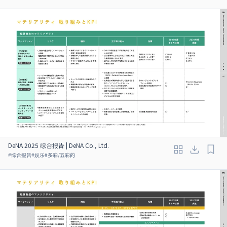
DeNA 2025 综合报告 | DeNA Co., Ltd.
#
综合报告
#
娱乐
#
多彩/五彩的