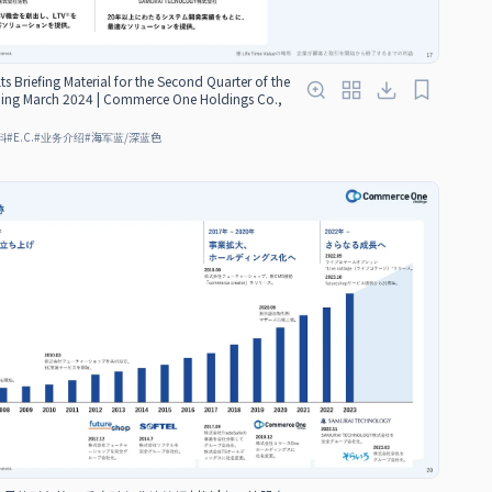
ts Briefing Material for the Second Quarter of the
nding March 2024 | Commerce One Holdings Co.,
料
#
E.C.
#
业务介绍
#
海军蓝/深蓝色