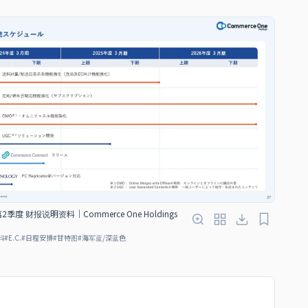
2季度 财报说明资料｜Commerce One Holdings
料
#
E.C.
#
日程安排
#
甘特图
#
海军蓝/深蓝色