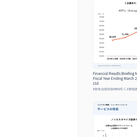
Financial Results Briefing 
Fiscal Year Ending March
Ltd.
#
财务业绩简报材料
#
E.C.
#
折线