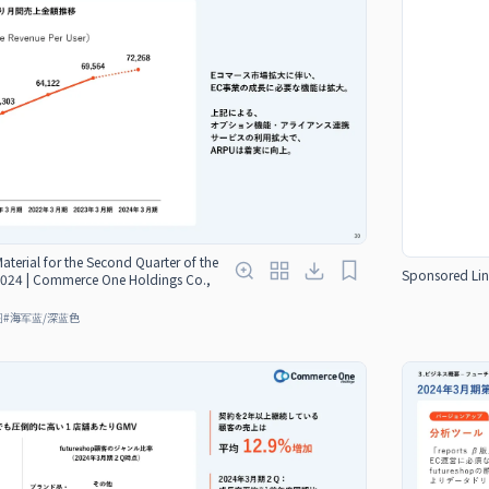
Material for the Second Quarter of the
Sponsored Lin
 2024 | Commerce One Holdings Co.,
图
#
海军蓝/深蓝色