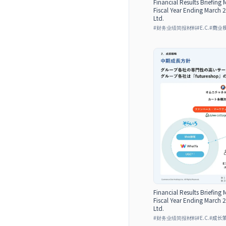
Financial Results Briefing 
Fiscal Year Ending March
Ltd.
#
财务业绩简报材料
#
E.C.
#
商业
Financial Results Briefing 
Fiscal Year Ending March
Ltd.
#
财务业绩简报材料
#
E.C.
#
成长