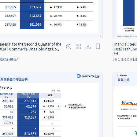
Material for the Second Quarter of the
Financial Resul
 2024 | Commerce One Holdings Co.,
Fiscal Year E
Ltd.
海军蓝/深蓝色
#
财务业绩简报材