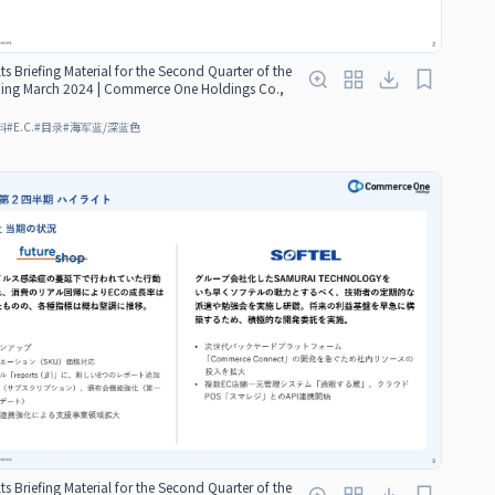
ts Briefing Material for the Second Quarter of the
nding March 2024 | Commerce One Holdings Co.,
料
#
E.C.
#
目录
#
海军蓝/深蓝色
ts Briefing Material for the Second Quarter of the