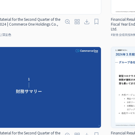
Material for the Second Quarter of the
Financial Resul
 2024 | Commerce One Holdings Co.,
Fiscal Year E
Ltd.
蓝/深蓝色
#
财务业绩简报材
Material for the Second Quarter of the
Financial Resul