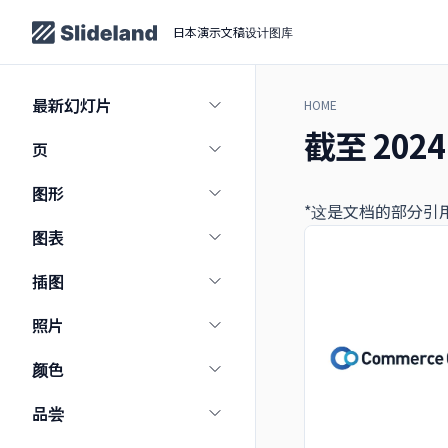
日本演示文稿设计图库
最新幻灯片
HOME
截至 20
页
图形
*这是文档的部分引
图表
插图
照片
颜色
品尝