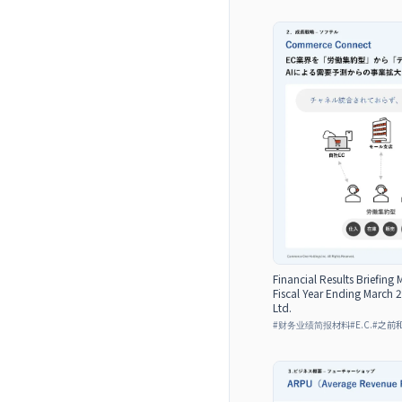
Financial Results Briefing 
Fiscal Year Ending March
Ltd.
#
财务业绩简报材料
#
E.C.
#
之前