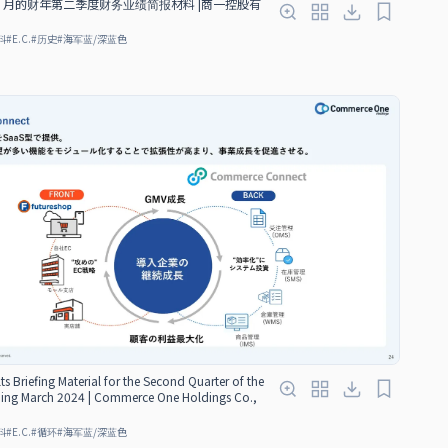
年 3 月的财年第二季度财务业绩简报材料 |商一控股有
料
#
E.C.
#
历史
#
海军蓝/深蓝色
ts Briefing Material for the Second Quarter of the
nding March 2024 | Commerce One Holdings Co.,
料
#
E.C.
#
循环
#
海军蓝/深蓝色