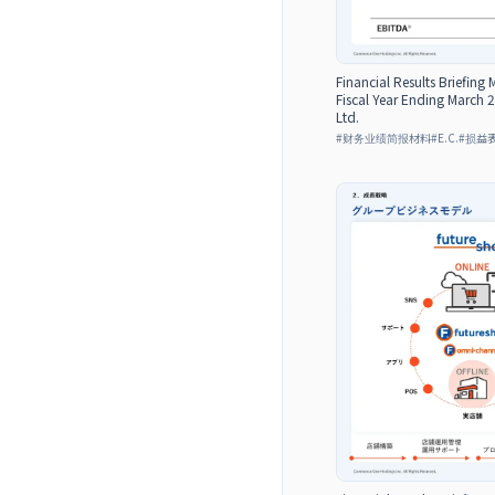
Financial Results Briefing 
Fiscal Year Ending March
Ltd.
#
财务业绩简报材料
#
E.C.
#
损益