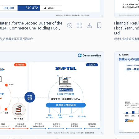
Material for the Second Quarter of the
Financial Resul
 2024 | Commerce One Holdings Co.,
Fiscal Year E
Ltd.
表/损益表
#
海军蓝/深蓝色
#
财务业绩简报材