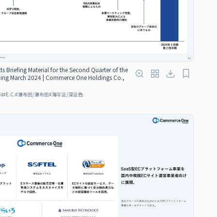
ts Briefing Material for the Second Quarter of the
nding March 2024 | Commerce One Holdings Co.,
料
#
E.C.
#
瀑布图/瀑布图
#
海军蓝/深蓝色