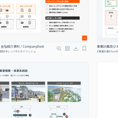
紹介資料 / CompanyDeck
事業計画及び 
関図
#
オレンジ
#
スタイリッシュ
#
事業計画
#
SaaS