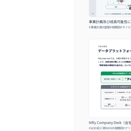
事業計画及び成長可能性に
#
事業計画
#
建築
#
相関図
#
ネイビ
IVRy Company Deck
#
会社紹介資料
#
AI
#
相関図
#
グリ