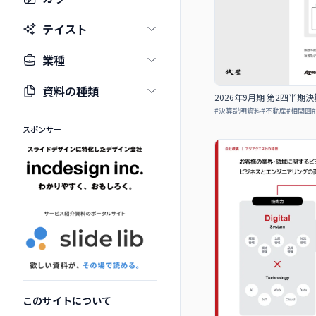
テイスト
業種
資料の種類
2026年9⽉期 第2四半
#
決算説明資料
#
不動産
#
相関図
#
スポンサー
このサイトについて