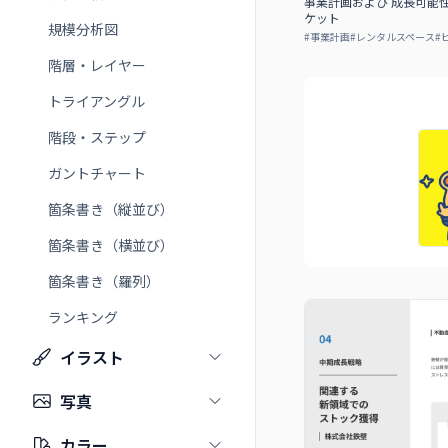
事業計画および 成⻑可能
ケット
規模分析図
#
事業計画
#
レンタルスペース
#
階層・レイヤー
トライアングル
階段・ステップ
ガントチャート
箇条書き（縦並び）
箇条書き（横並び）
箇条書き（羅列）
ランキング
イラスト
写真
カラー