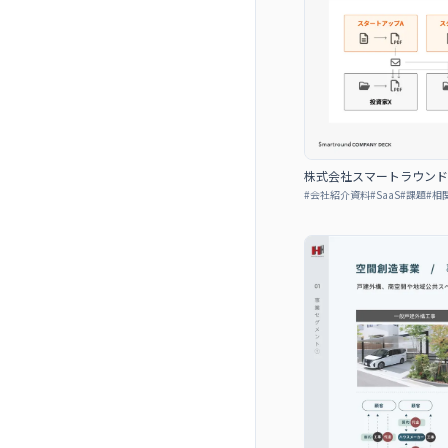
株式会社スマートラウンド 会社
#
会社紹介資料
#
SaaS
#
課題
#
相