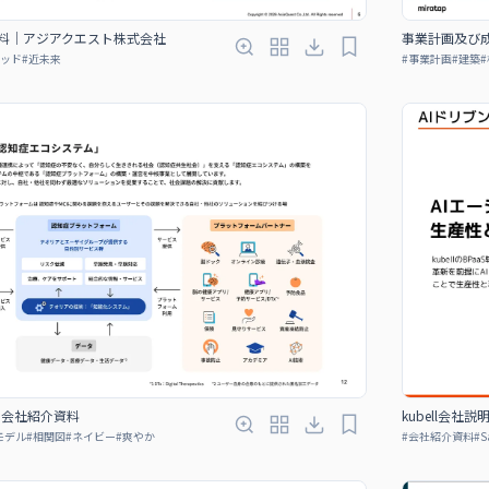
明資料｜アジアクエスト株式会社
事業計画及び
ッド
#
近未来
#
事業計画
#
建築
#
 会社紹介資料
kubell会社説
モデル
#
相関図
#
ネイビー
#
爽やか
#
会社紹介資料
#
S