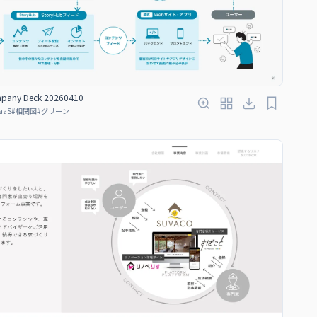
pany Deck 20260410
aaS
#
相関図
#
グリーン