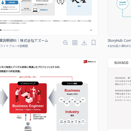
StoryHub Com
期決算説明資料｜株式会社アズーム
#
会社紹介資料
#
S
ライトブルー
#
信頼感