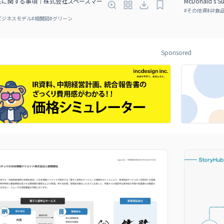
性に関する事項｜株式会社スペースマー
McDonald’s Su
#
その他資料
#
食
ビジネスモデル
#
相関図
#
グリーン
Sponsored