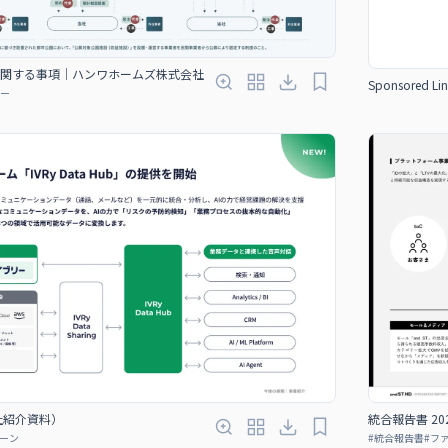
関する事項｜ハンワホームズ株式会社
Sponsored Lin
ー
（会社紹介資料）
統合報告書 2
ーン
#
統合報告書
#
フ