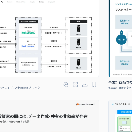
事業計画及び成
ジネスモデル
#
相関図
#
ブラック
#
事業計画
#
金融
#