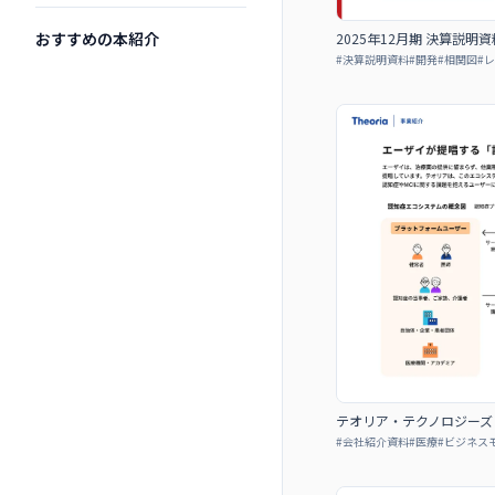
おすすめの本紹介
2025年12月期 決算説
#
決算説明資料
#
開発
#
相関図
#
レ
テオリア・テクノロジーズ
#
会社紹介資料
#
医療
#
ビジネス