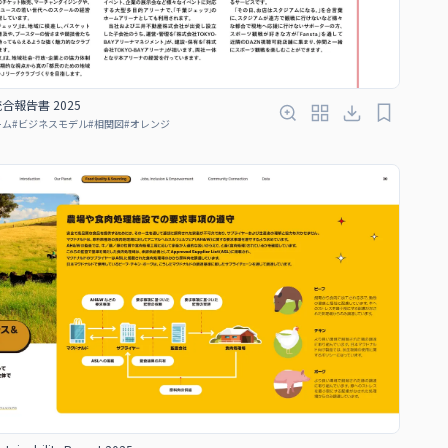
 統合報告書 2025
ーム
#
ビジネスモデル
#
相関図
#
オレンジ