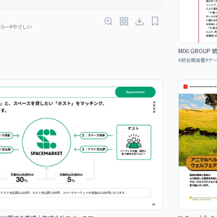
ルー
#
やさしい
MIXI GROUP
#
統合報告書
#
ゲ