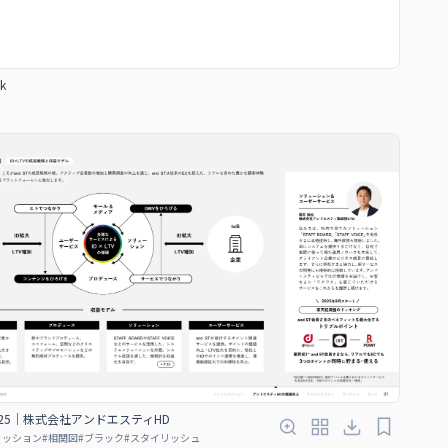
k
025｜株式会社アンドエスティHD
ァッション
#
相関図
#
ブラック
#
スタイリッシュ