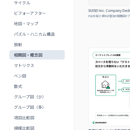
サイクル
SUISEI Inc. Company Deck
ビフォーアフター
#
会社紹介資料
#
宿泊
#
相関図
#
ブ
地図・マップ
パズル・ハニカム構造
放射
相関図・概念図
マトリクス
ベン図
数式
グループ図（少）
グループ図（多）
項目比較図
規模比較図