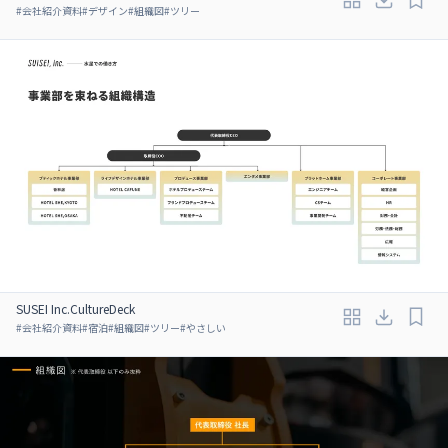
#
会社紹介資料
#
デザイン
#
組織図
#
ツリー
SUSEI Inc.CultureDeck
#
会社紹介資料
#
宿泊
#
組織図
#
ツリー
#
やさしい