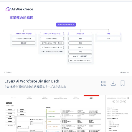
LayerX Ai Workforce Division Deck
#
会社紹介資料
#
金融
#
組織図
#
パープル
#
近未来