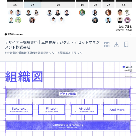
デザイナー採用資料｜三井物産デジタル・アセットマネジ
メント株式会社
#
会社紹介資料
#
不動産
#
組織図
#
ツリー
#
顔写真
#
ブラック