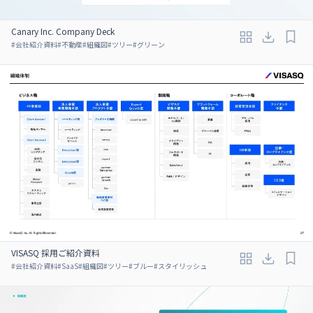
Canary Inc. Company Deck
#
会社紹介資料
#
不動産
#
組織図
#
ツリー
#
グリーン
VISASQ 採用ご紹介資料
#
会社紹介資料
#
SaaS
#
組織図
#
ツリー
#
ブルー
#
スタイリッシュ