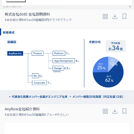
株式会社dotD 会社説明資料
#
会社紹介資料
#
SaaS
#
組織図
#
円グラフ
#
ブラック
Anyflow会社紹介資料
#
会社紹介資料
#
SaaS
#
組織図
#
ブルー
#
やさしい