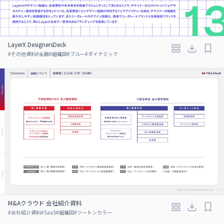
LayerX DesignersDeck
#
その他資料
#
金融
#
組織図
#
ブルー
#
ダイナミック
M&Aクラウド 会社紹介資料
#
会社紹介資料
#
SaaS
#
組織図
#
ツートンカラー