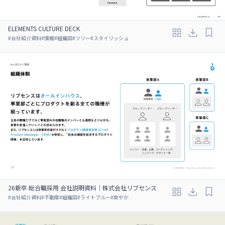
ELEMENTS CULTURE DECK
#
会社紹介資料
#
情報
#
組織図
#
ツリー
#
スタイリッシュ
26新卒 総合職採用 会社説明資料｜株式会社リブセンス
#
会社紹介資料
#
不動産
#
組織図
#
ライトブルー
#
爽やか