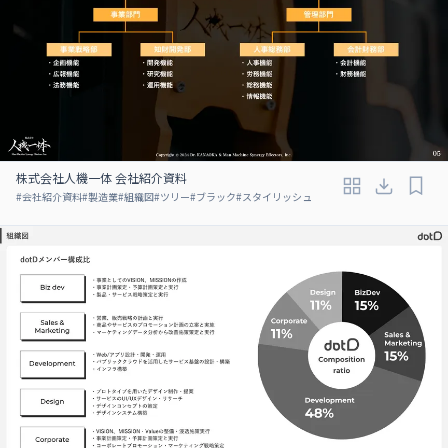
株式会社人機一体 会社紹介資料
#
会社紹介資料
#
製造業
#
組織図
#
ツリー
#
ブラック
#
スタイリッシュ