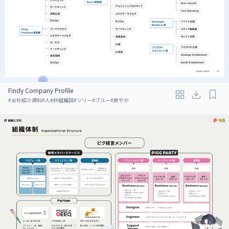
Findy Company Profile
#
会社紹介資料
#
人材
#
組織図
#
ツリー
#
ブルー
#
爽やか