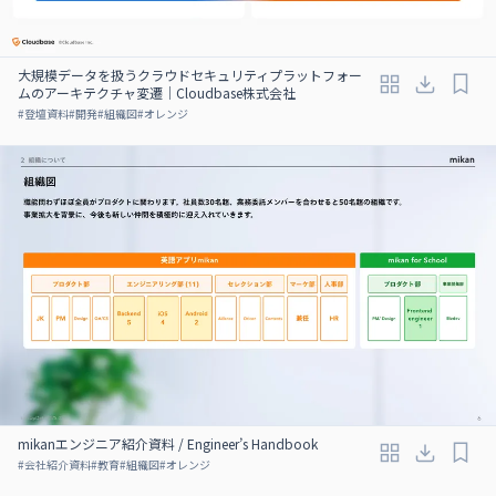
大規模データを扱うクラウドセキュリティプラットフォー
ムのアーキテクチャ変遷｜Cloudbase株式会社
#
登壇資料
#
開発
#
組織図
#
オレンジ
mikanエンジニア紹介資料 / Engineer’s Handbook
#
会社紹介資料
#
教育
#
組織図
#
オレンジ