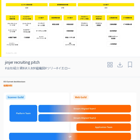
jinjer recruiting pitch
#
会社紹介資料
#
人材
#
組織図
#
ツリー
#
イエロー