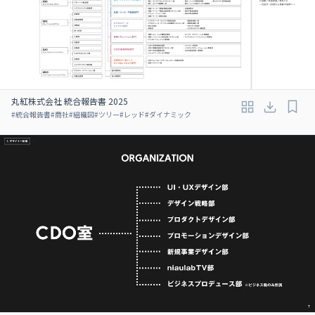
丸紅株式会社 統合報告書 2025
#
統合報告書
#
商社
#
組織図
#
ツリー
#
レッド
#
ダイナミック