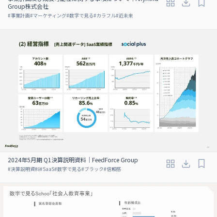
Group株式会社
#
事業計画
#
マーケティング
#
数字で見る
#
カラフル
#
近未来
2024年5月期 Q1決算説明資料｜FeedForce Group
#
決算説明資料
#
SaaS
#
数字で見る
#
ブラック
#
信頼感