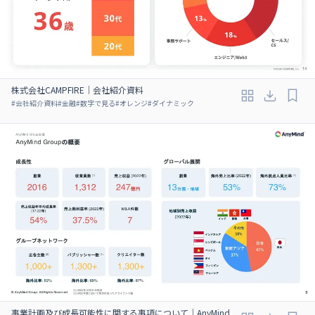
株式会社CAMPFIRE｜会社紹介資料
#
会社紹介資料
#
金融
#
数字で見る
#
オレンジ
#
ダイナミック
事業計画及び成長可能性に関する事項について｜AnyMind