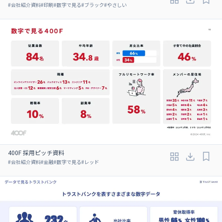
#
会社紹介資料
#
印刷
#
数字で見る
#
ブラック
#
やさしい
400F 採用ピッチ資料
#
会社紹介資料
#
金融
#
数字で見る
#
レッド