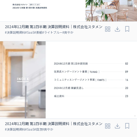
2024年12月期 第1四半期 決算説明資料｜株式会社スタメン
#
決算説明資料
#
SaaS
#
表紙
#
ライトブルー
#
爽やか
2024年12月期 第1四半期 決算説明資料｜株式会社スタメン
#
決算説明資料
#
SaaS
#
目次
#
爽やか