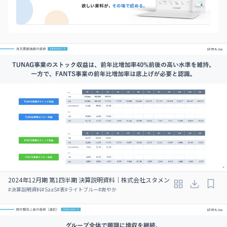
2024年12月期 第1四半期 決算説明資料｜株式会社スタメン
#
決算説明資料
#
SaaS
#
表
#
ライトブルー
#
爽やか