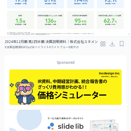
2024年12月期 第1四半期 決算説明資料｜株式会社スタメン
#
決算説明資料
#
SaaS
#
ハイライト
#
ライトブルー
#
爽やか
Sponsored