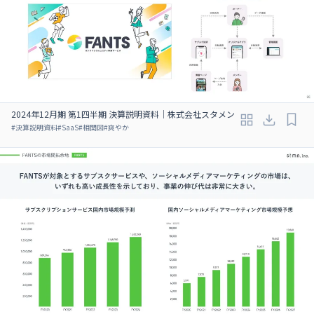
2024年12月期 第1四半期 決算説明資料｜株式会社スタメン
#
決算説明資料
#
SaaS
#
相関図
#
爽やか