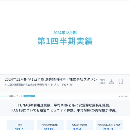
2024年12月期 第1四半期 決算説明資料｜株式会社スタメン
#
決算説明資料
#
SaaS
#
中表紙
#
ライトブルー
#
爽やか