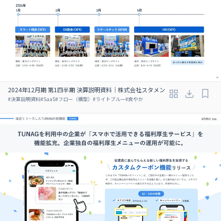
2024年12月期 第1四半期 決算説明資料｜株式会社スタメン
#
決算説明資料
#
SaaS
#
フロー（横型）
#
ライトブルー
#
爽やか