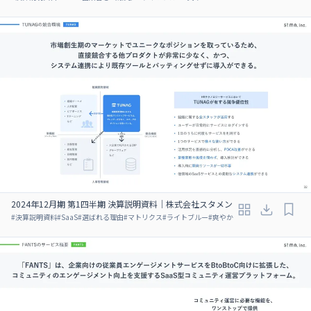
2024年12月期 第1四半期 決算説明資料｜株式会社スタメン
#
決算説明資料
#
SaaS
#
選ばれる理由
#
マトリクス
#
ライトブルー
#
爽やか