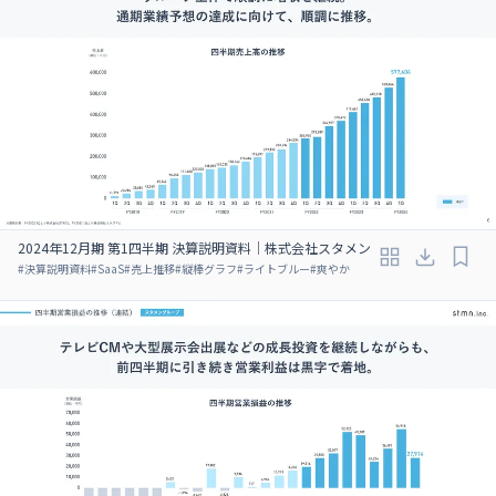
2024年12月期 第1四半期 決算説明資料｜株式会社スタメン
#
決算説明資料
#
SaaS
#
売上推移
#
縦棒グラフ
#
ライトブルー
#
爽やか