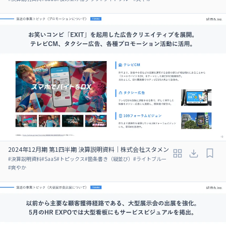
2024年12月期 第1四半期 決算説明資料｜株式会社スタメン
#
決算説明資料
#
SaaS
#
トピックス
#
箇条書き（縦並び）
#
ライトブルー
#
爽やか