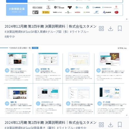
2024年12月期 第1四半期 決算説明資料｜株式会社スタメン
#
決算説明資料
#
SaaS
#
導入実績
#
グループ図（多）
#
ライトブルー
#
爽やか
2024年12月期 第1四半期 決算説明資料｜株式会社スタメン
#
決算説明資料
#
SaaS
#
箇条書き（羅列）
#
ライトブルー
#
爽やか