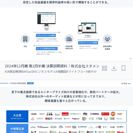
2024年12月期 第1四半期 決算説明資料｜株式会社スタメン
#
決算説明資料
#
SaaS
#
ビジネスモデル
#
相関図
#
ライトブルー
#
爽やか