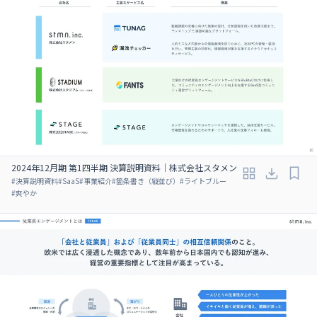
2024年12月期 第1四半期 決算説明資料｜株式会社スタメン
#
決算説明資料
#
SaaS
#
事業紹介
#
箇条書き（縦並び）
#
ライトブルー
#
爽やか