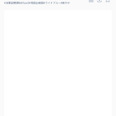
#
決算説明資料
#
SaaS
#
項目比較図
#
ライトブルー
#
爽やか