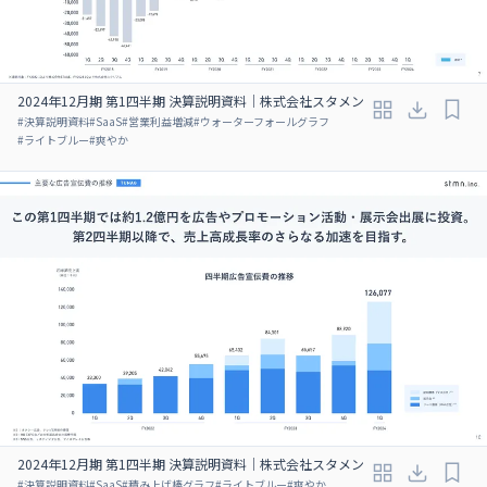
2024年12月期 第1四半期 決算説明資料｜株式会社スタメン
#
決算説明資料
#
SaaS
#
営業利益増減
#
ウォーターフォールグラフ
#
ライトブルー
#
爽やか
2024年12月期 第1四半期 決算説明資料｜株式会社スタメン
#
決算説明資料
#
SaaS
#
積み上げ棒グラフ
#
ライトブルー
#
爽やか