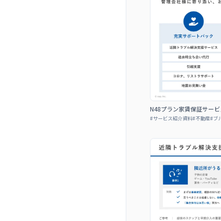
N48プラン家賃保証サービ
#
サービス紹介資料
#
不動産
#
ブ