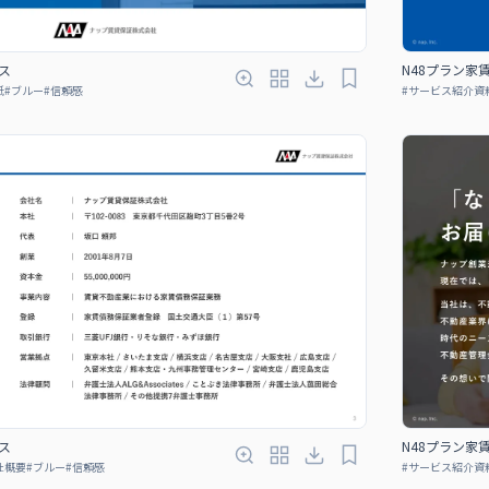
ス
N48プラン家
紙
#
ブルー
#
信頼感
#
サービス紹介資
ス
N48プラン家
社概要
#
ブルー
#
信頼感
#
サービス紹介資