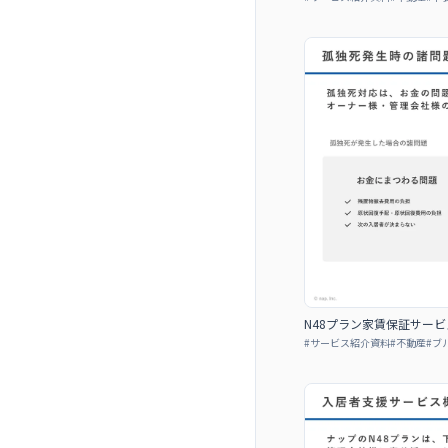
N48プラン家賃保証サービ
#
サービス紹介資料
#
不動産
#
ブ