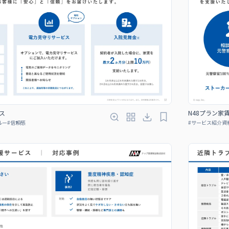
ス
N48プラン家
ルー
#
信頼感
#
サービス紹介資