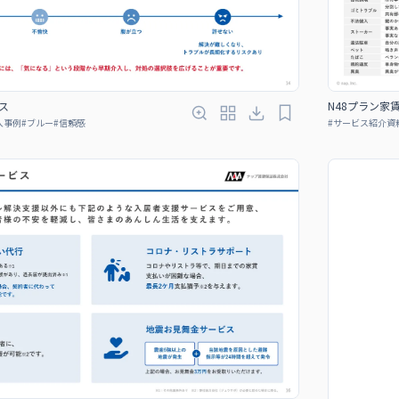
ス
N48プラン家
入事例
#
ブルー
#
信頼感
#
サービス紹介資