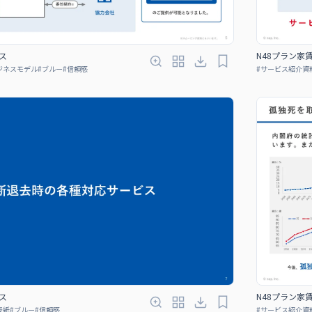
ス
N48プラン家
ジネスモデル
#
ブルー
#
信頼感
#
サービス紹介資
ス
N48プラン家
表紙
#
ブルー
#
信頼感
#
サービス紹介資