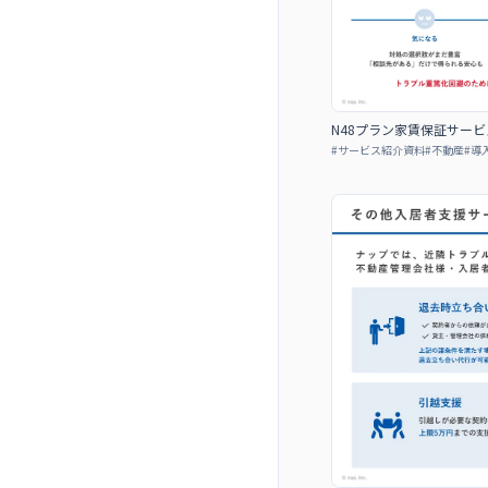
N48プラン家賃保証サービ
#
サービス紹介資料
#
不動産
#
導