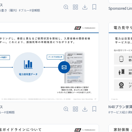
ス
Sponsored Lin
条書き（羅列）
#
ブルー
#
信頼感
ス
N48プラン家
ルー
#
信頼感
#
サービス紹介資