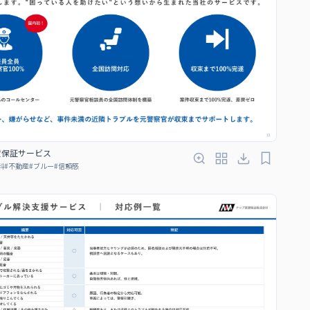
賃保証サービス
料
#
不動産
#
ブルー
#
信頼感