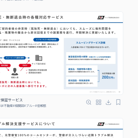
賃保証サービス
料
#
不動産
#
相関図
#
ブルー
#
信頼感