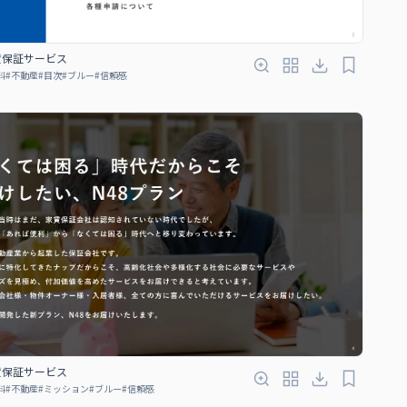
賃保証サービス
料
#
不動産
#
目次
#
ブルー
#
信頼感
賃保証サービス
料
#
不動産
#
ミッション
#
ブルー
#
信頼感