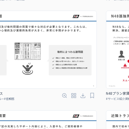
ス
N48プラン家
ルー
#
信頼感
#
サービス紹介資