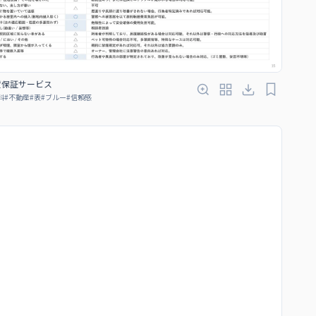
賃保証サービス
料
#
不動産
#
表
#
ブルー
#
信頼感