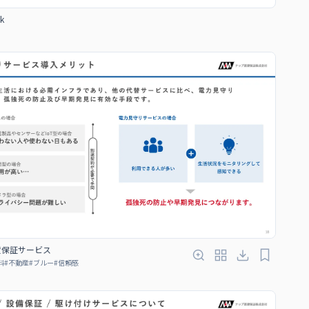
k
賃保証サービス
料
#
不動産
#
ブルー
#
信頼感