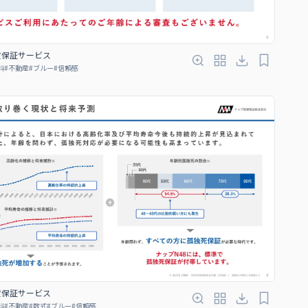
賃保証サービス
料
#
不動産
#
ブルー
#
信頼感
賃保証サービス
料
#
不動産
#
数式
#
ブルー
#
信頼感