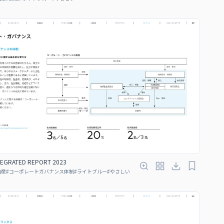
TEGRATED REPORT 2023
動産
#
コーポレートガバナンス体制
#
ライトブルー
#
やさしい