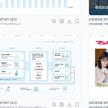
REPORT 2023
LIVESENSE IN
トブルー
#
やさしい
#
統合報告書
#
不
REPORT 2023
LIVESENSE IN
プロセス
#
アイコン
#
ライトブルー
#
やさしい
#
統合報告書
#
不