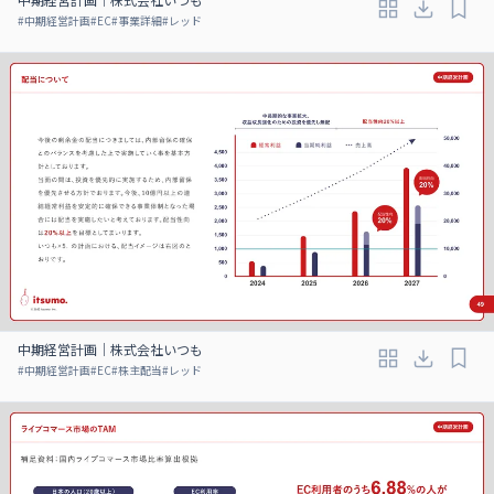
#
中期経営計画
#
EC
#
事業詳細
#
レッド
中期経営計画｜株式会社いつも
#
中期経営計画
#
EC
#
株主配当
#
レッド