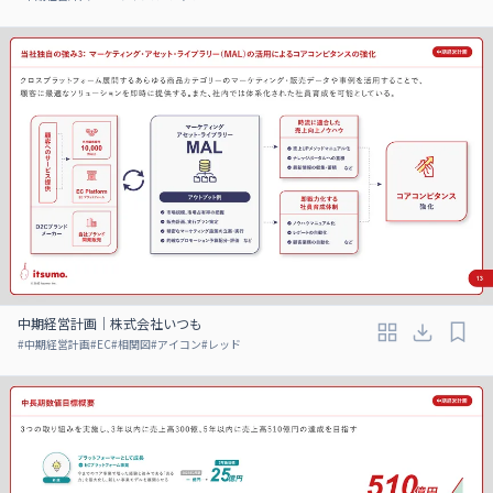
中期経営計画｜株式会社いつも
#
中期経営計画
#
EC
#
相関図
#
アイコン
#
レッド