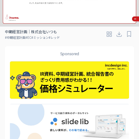
中期経営計画｜株式会社いつも
#
中期経営計画
#
EC
#
ミッション
#
レッド
Sponsored