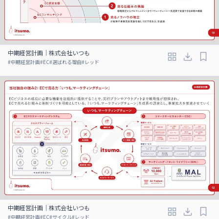
中期経営計画｜株式会社いつも
#
中期経営計画
#
EC
#
選ばれる理由
#
レッド
中期経営計画｜株式会社いつも
#
中期経営計画
#
EC
#
サイクル
#
レッド