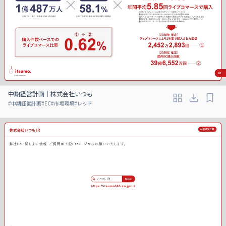
中期経営計画｜株式会社いつも
#
中期経営計画
#
EC
#
市場環境
#
レッド