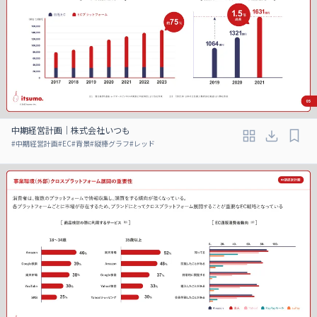
中期経営計画｜株式会社いつも
#
中期経営計画
#
EC
#
背景
#
縦棒グラフ
#
レッド