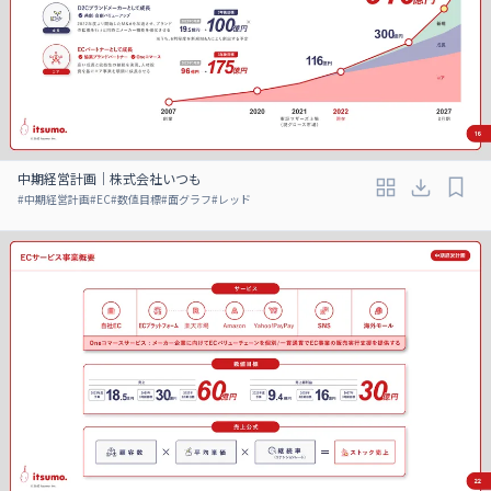
中期経営計画｜株式会社いつも
#
中期経営計画
#
EC
#
数値目標
#
面グラフ
#
レッド