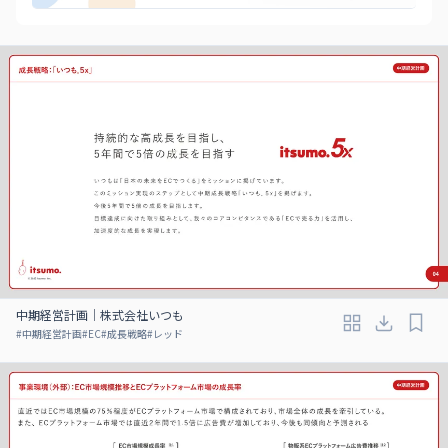
中期経営計画｜株式会社いつも
#
中期経営計画
#
EC
#
成長戦略
#
レッド