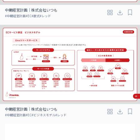
中期経営計画｜株式会社いつも
#
中期経営計画
#
EC
#
数式
#
レッド
中期経営計画｜株式会社いつも
#
中期経営計画
#
EC
#
ビジネスモデル
#
レッド