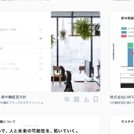
GS 新中期経営方針
株式会社CART
#
内観
#
ブラック
#
スタイリッシュ
#
中期経営計画
#