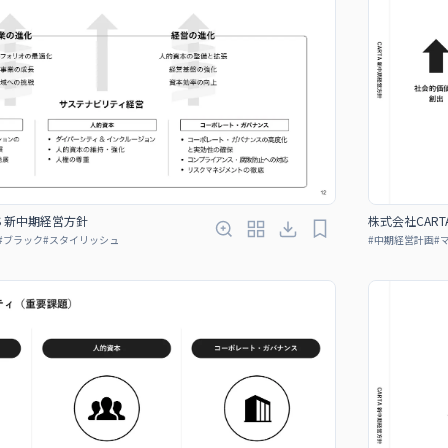
GS 新中期経営方針
株式会社CART
#
ブラック
#
スタイリッシュ
#
中期経営計画
#