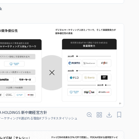
k
A HOLDINGS 新中期経営方針
マーケティング
#
選ばれる理由
#
ブラック
#
スタイリッシュ