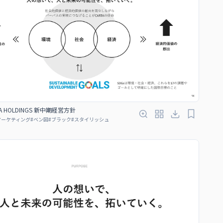
A HOLDINGS 新中期経営方針
マーケティング
#
ベン図
#
ブラック
#
スタイリッシュ