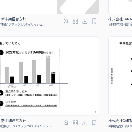
GS 新中期経営方針
株式会社CART
#
表紙
#
ブラック
#
スタイリッシュ
#
中期経営計画
#
GS 新中期経営方針
株式会社CART
#
縦棒グラフ
#
ブラック
#
スタイリッシュ
#
中期経営計画
#