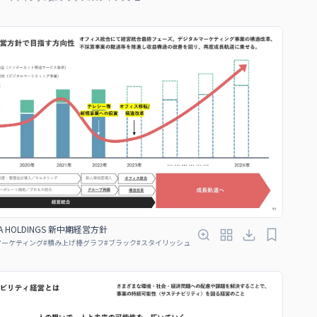
A HOLDINGS 新中期経営方針
マーケティング
#
積み上げ棒グラフ
#
ブラック
#
スタイリッシュ