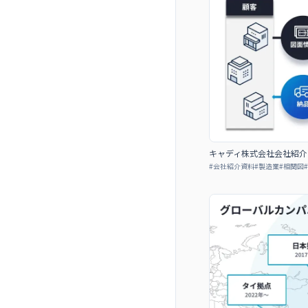
キャディ株式会社会社紹介
#
会社紹介資料
#
製造業
#
相関図
#