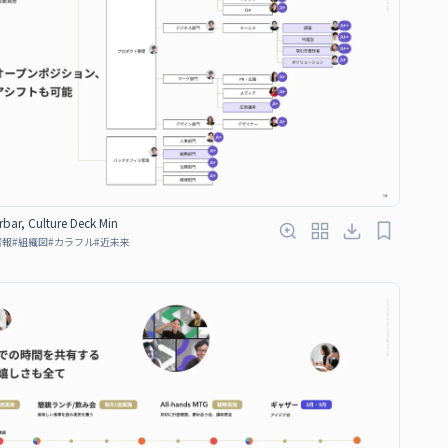
bar, Culture Deck Min
情報
#
組織図
#
カラフル
#
近未来