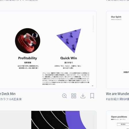
e Deck Min
We are Wunder
カラフル
#
近未来
#
会社紹介資料
#