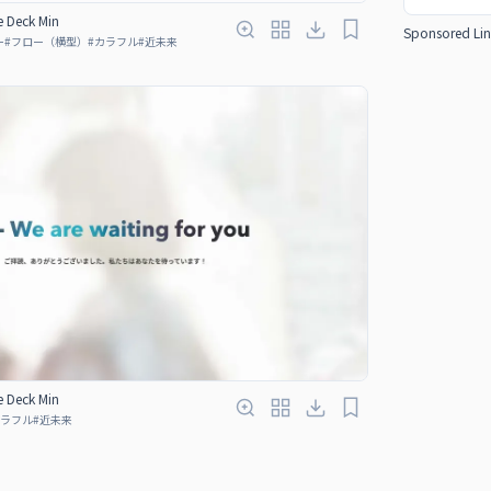
e Deck Min
Sponsored Lin
ー
#
フロー（横型）
#
カラフル
#
近未来
e Deck Min
ラフル
#
近未来