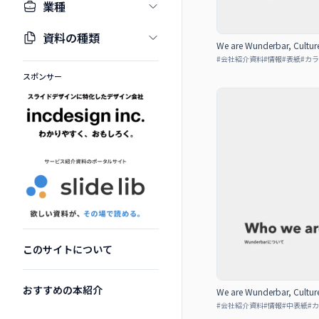
業種
資料の種類
We are Wunderbar, Cultur
#
会社紹介資料
#
情報
#
表紙
#
カラ
スポンサー
このサイトについて
おすすめの本紹介
We are Wunderbar, Cultur
#
会社紹介資料
#
情報
#
中表紙
#
カ