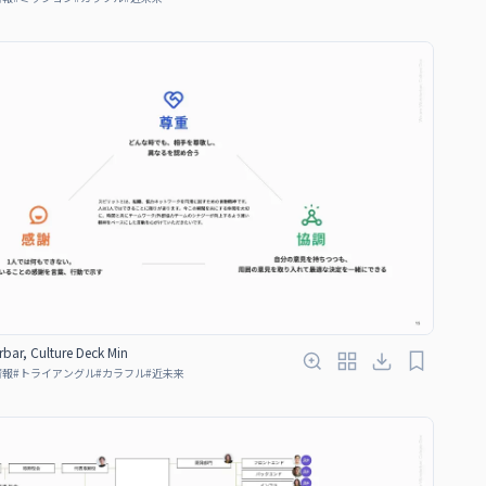
bar, Culture Deck Min
情報
#
トライアングル
#
カラフル
#
近未来