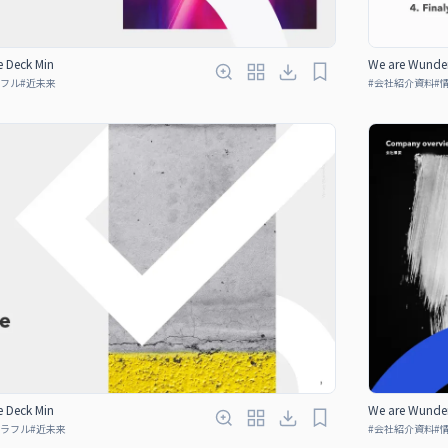
e Deck Min
We are Wunder
フル
#
近未来
#
会社紹介資料
#
e Deck Min
We are Wunder
ラフル
#
近未来
#
会社紹介資料
#