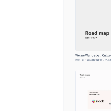
We are Wunderbar, Cultur
#
会社紹介資料
#
情報
#
カラフル
#