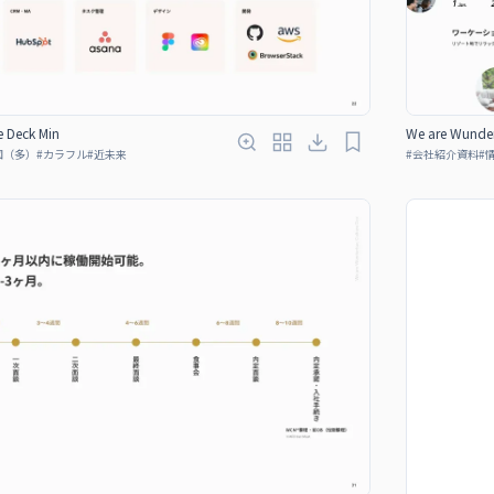
e Deck Min
We are Wunder
図（多）
#
カラフル
#
近未来
#
会社紹介資料
#