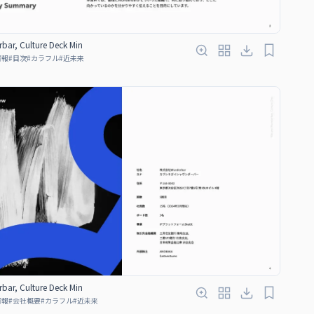
bar, Culture Deck Min
情報
#
目次
#
カラフル
#
近未来
bar, Culture Deck Min
情報
#
会社概要
#
カラフル
#
近未来