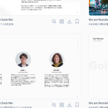
e Deck Min
We are Wunder
フル
#
近未来
#
会社紹介資料
#
e Deck Min
We are Wunder
紹介
#
顔写真
#
カラフル
#
近未来
#
会社紹介資料
#