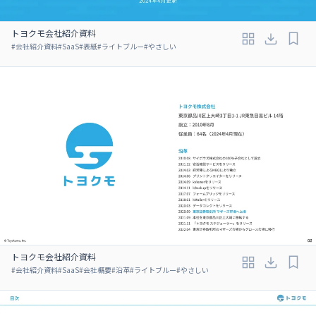
トヨクモ会社紹介資料
#
会社紹介資料
#
SaaS
#
表紙
#
ライトブルー
#
やさしい
トヨクモ会社紹介資料
#
会社紹介資料
#
SaaS
#
会社概要
#
沿革
#
ライトブルー
#
やさしい