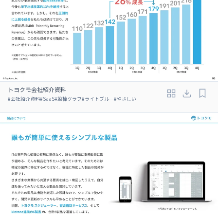
トヨクモ会社紹介資料
#
会社紹介資料
#
SaaS
#
縦棒グラフ
#
ライトブルー
#
やさしい