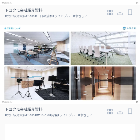
トヨクモ会社紹介資料
#
会社紹介資料
#
SaaS
#
一日の流れ
#
ライトブルー
#
やさしい
トヨクモ会社紹介資料
#
会社紹介資料
#
SaaS
#
オフィス
#
内観
#
ライトブルー
#
やさしい