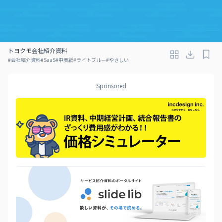
トヨクモ会社紹介資料
#
会社紹介資料
#
SaaS
#
中表紙
#
ライトブルー
#
やさしい
Sponsored