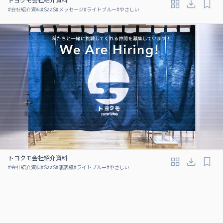
#
会社紹介資料
#
SaaS
#
メッセージ
#
ライトブルー
#
やさしい
トヨクモ会社紹介資料
#
会社紹介資料
#
SaaS
#
裏表紙
#
ライトブルー
#
やさしい