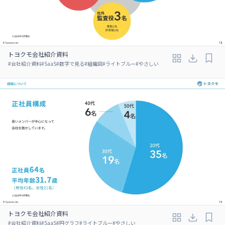
トヨクモ会社紹介資料
#
会社紹介資料
#
SaaS
#
数字で見る
#
組織図
#
ライトブルー
#
やさしい
トヨクモ会社紹介資料
#
会社紹介資料
#
SaaS
#
円グラフ
#
ライトブルー
#
やさしい