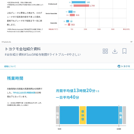
トヨクモ会社紹介資料
#
会社紹介資料
#
SaaS
#
給与制度
#
ライトブルー
#
やさしい