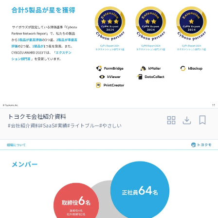
トヨクモ会社紹介資料
#
会社紹介資料
#
SaaS
#
実績
#
ライトブルー
#
やさしい