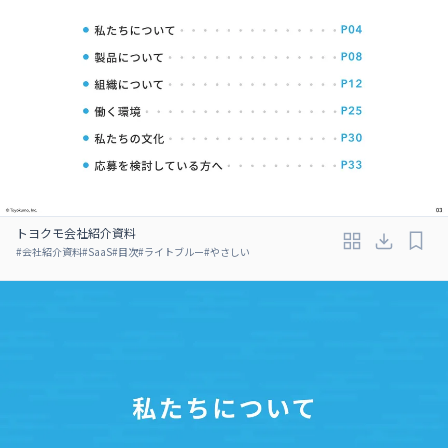
トヨクモ会社紹介資料
#
会社紹介資料
#
SaaS
#
目次
#
ライトブルー
#
やさしい