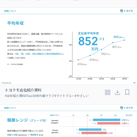
トヨクモ会社紹介資料
#
会社紹介資料
#
SaaS
#
折れ線グラフ
#
ライトブルー
#
やさしい