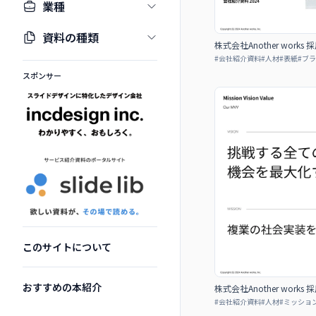
業種
資料の種類
株式会社Another works
#
会社紹介資料
#
人材
#
表紙
#
ブラ
スポンサー
このサイトについて
おすすめの本紹介
株式会社Another works
#
会社紹介資料
#
人材
#
ミッショ