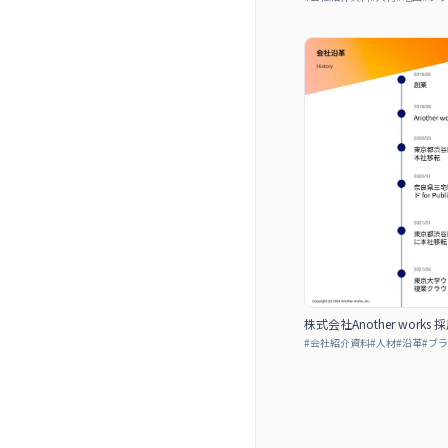
株式会社Another works
#
会社紹介資料
#
人材
#
沿革
#
ブラ