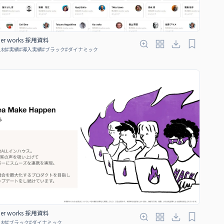
er works 採用資料
人材
#
実績
#
導入実績
#
ブラック
#
ダイナミック
er works 採用資料
人材
#
ブラック
#
ダイナミック