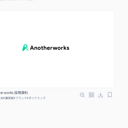
er works 採用資料
人材
#
裏表紙
#
ブラック
#
ダイナミック