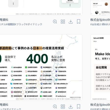
 採用資料
株式会社Anoth
モデル
#
相関図
#
ブラック
#
ダイナミック
#
会社紹介資料
#
 採用資料
株式会社Anoth
ック
#
ダイナミック
#
会社紹介資料
#