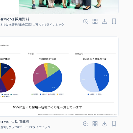
er works 採用資料
人材
#
会社概要
#
集合写真
#
ブラック
#
ダイナミック
er works 採用資料
人材
#
円グラフ
#
ブラック
#
ダイナミック