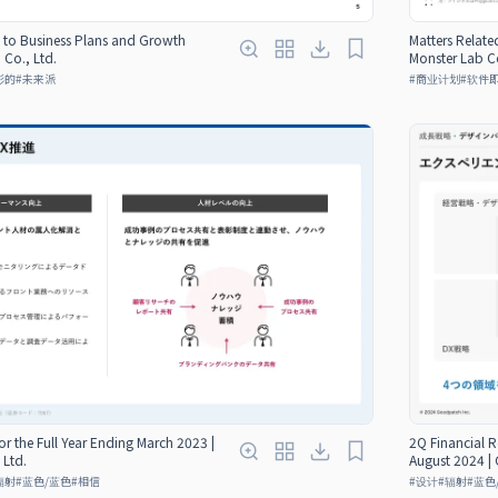
 to Business Plans and Growth
Matters Relate
 Co., Ltd.
Monster Lab Co
彩的
#
未来派
#
商业计划
#
软件
for the Full Year Ending March 2023 |
2Q Financial Re
 Ltd.
August 2024 |
辐射
#
蓝色/蓝色
#
相信
#
设计
#
辐射
#
蓝色