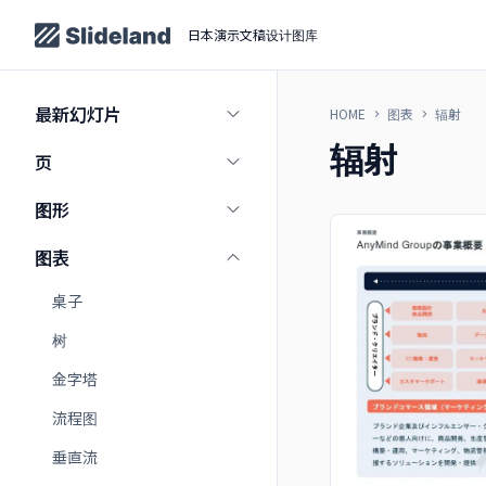
日本演示文稿设计图库
最新幻灯片
HOME
图表
辐射
辐射
页
图形
图表
桌子
树
金字塔
流程图
垂直流