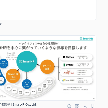
k
绍资料 | SmartHR Co., Ltd.