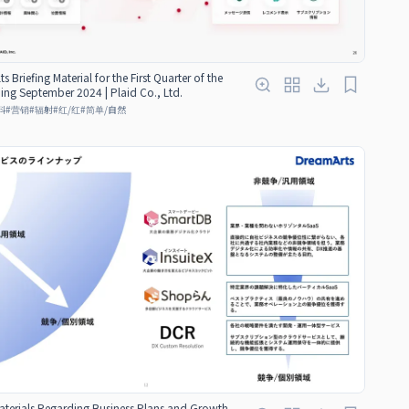
ts Briefing Material for the First Quarter of the
ding September 2024 | Plaid Co., Ltd.
料
#
营销
#
辐射
#
红/红
#
简单/自然
aterials Regarding Business Plans and Growth