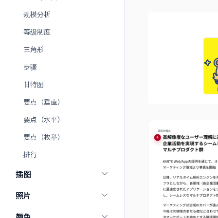
规模分析
等级制度
三角形
步骤
甘特图
要点（垂直）
要点（水平）
要点（枚举）
排行
插图
照片
颜色