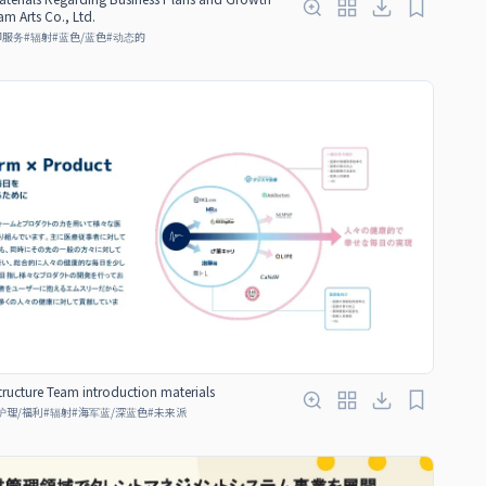
am Arts Co., Ltd.
即服务
#
辐射
#
蓝色/蓝色
#
动态的
tructure Team introduction materials
护理/福利
#
辐射
#
海军蓝/深蓝色
#
未来派