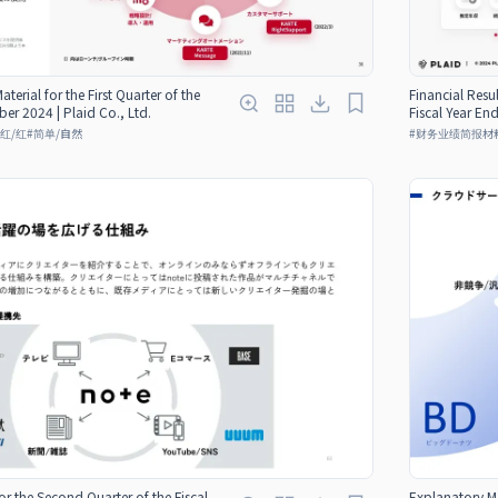
aterial for the First Quarter of the
Financial Resul
er 2024 | Plaid Co., Ltd.
Fiscal Year En
红/红
#
简单/自然
#
财务业绩简报材
for the Second Quarter of the Fiscal
Explanatory M