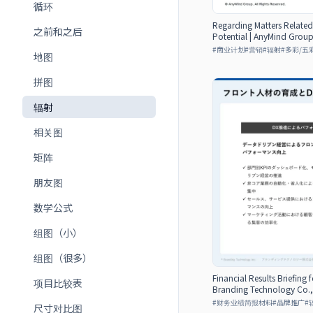
循环
Regarding Matters Related
之前和之后
Potential | AnyMind Group
#
商业计划
#
营销
#
辐射
#
多彩/五
地图
拼图
辐射
相关图
矩阵
朋友图
数学公式
组图（小）
组图（很多）
Financial Results Briefing 
项目比较表
Branding Technology Co.,
#
财务业绩简报材料
#
品牌推广
#
尺寸对比图