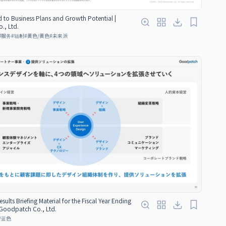
d to Business Plans and Growth Potential |
., Ltd.
即服务
#
辐射
#
黄色/黄色
#
未来派
sults Briefing Material for the Fiscal Year Ending
 Goodpatch Co., Ltd.
/蓝色