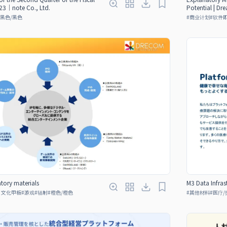
23｜note Co., Ltd.
Potential | Dre
黑色/黑色
#
商业计划
#
软件
ory materials
M3 Data Infras
、文化甲板
#
游戏
#
辐射
#
橙色/橙色
#
其他材料
#
医疗/