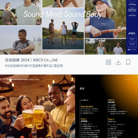
综合报告 2024｜ASICS Co., Ltd.
#
综合报告
#
时尚
#
生活摄影
#
海军蓝/深蓝色