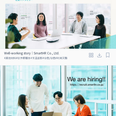
Well-working story｜SmartHR Co., Ltd.
#
其他材料
#
软件即服务
#
生活摄影
#
绿色/绿色
#
时尚又酷