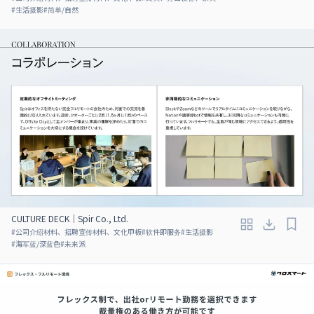
#
生活摄影
#
简单/自然
CULTURE DECK｜Spir Co., Ltd.
#
公司介绍材料、招聘宣传材料、文化甲板
#
软件即服务
#
生活摄影
#
海军蓝/深蓝色
#
未来派