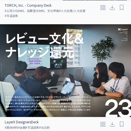
TORCH, Inc. - Company Deck
#
公司介绍材料、招聘宣传材料、文化甲板
#
人力资源/人力资源
#
生活摄影
LayerX DesignersDeck
#
其他材料
#
金融
#
生活摄影
#
动态的