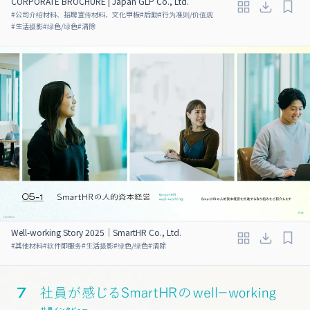
CORPORATE BROCHURE | Japan GLP Co., Ltd.
#
公司介绍材料、招聘宣传材料、文化甲板
#
后勤
#
行为准则/价值观
#
生活摄影
#
绿色/绿色
#
清除
Well-working Story 2025｜SmartHR Co., Ltd.
#
其他材料
#
软件即服务
#
生活摄影
#
绿色/绿色
#
清除