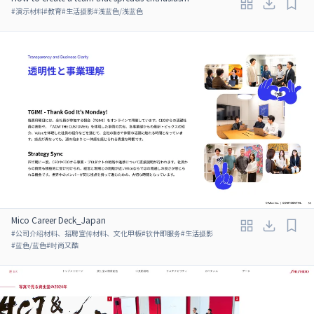
#
演示材料
#
教育
#
生活摄影
#
浅蓝色/浅蓝色
Mico Career Deck_Japan
#
公司介绍材料、招聘宣传材料、文化甲板
#
软件即服务
#
生活摄影
#
蓝色/蓝色
#
时尚又酷