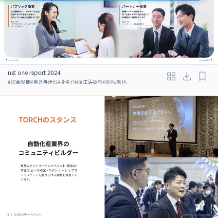
net one report 2024
#
综合报告
#
信息与通讯
#
业务介绍
#
生活摄影
#
蓝色/蓝色