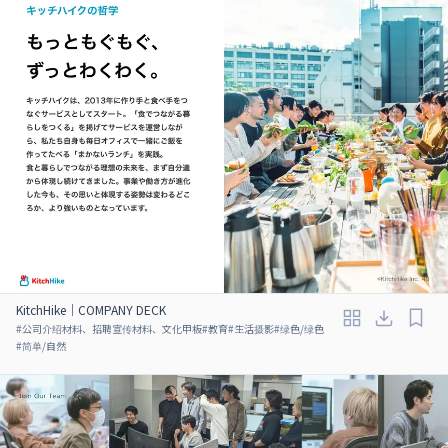
KitchHike｜COMPANY DECK
#
公司介绍材料、招聘宣传材料、文化甲板
#
教育
#
生活摄影
#
绿色/绿色
#
简单/自然