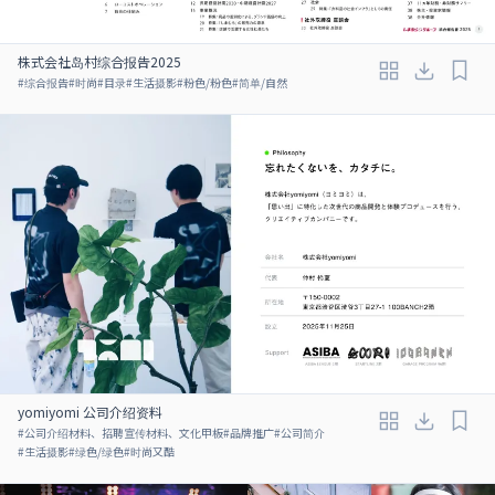
株式会社岛村综合报告2025
#
综合报告
#
时尚
#
目录
#
生活摄影
#
粉色/粉色
#
简单/自然
yomiyomi 公司介绍资料
#
公司介绍材料、招聘宣传材料、文化甲板
#
品牌推广
#
公司简介
#
生活摄影
#
绿色/绿色
#
时尚又酷