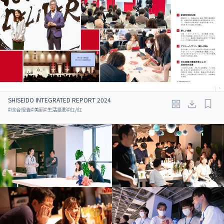
SHISEIDO INTEGRATED REPORT 2024
#
综合报告
#
美丽
#
生活摄影
#
红/红