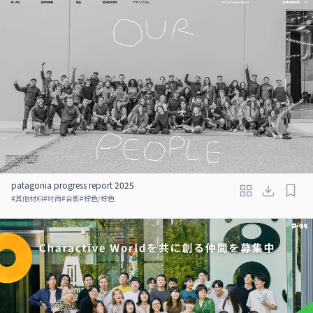
patagonia progress report 2025
#
其他材料
#
时尚
#
合影
#
棕色/棕色