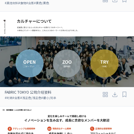
#
其他材料
#
食物
#
合影
#
黄色/黄色
FABRIC TOKYO 公司介绍资料
#
时尚
#
合影
#
浅蓝色/浅蓝色
#
最小/简单