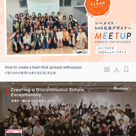
How to create a team that spreads enthusiasm
#
演示材料
#
教育
#
合影
#
浅蓝色/浅蓝色