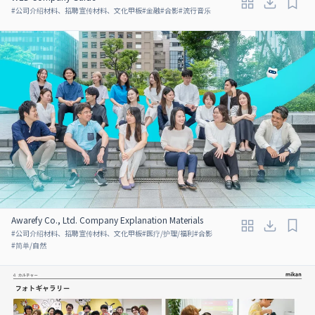
#
公司介绍材料、招聘宣传材料、文化甲板
#
金融
#
合影
#
流行音乐
Awarefy Co., Ltd. Company Explanation Materials
#
公司介绍材料、招聘宣传材料、文化甲板
#
医疗/护理/福利
#
合影
#
简单/自然