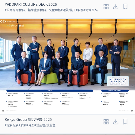
YADOKARI CULTURE DECK 2025
#
公司介绍材料、招聘宣传材料、文化甲板
#
建筑/施工
#
合影
#
时尚又酷
Keikyu Group 综合报告 2025
#
综合报告
#
后勤
#
合影
#
浅蓝色/浅蓝色