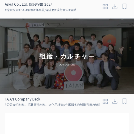
Askul Co., Ltd. 综合报告 2024
#
综合报告
#
E.C.
#
合影
#
海军蓝/深蓝色
#
流行音乐
#
清除
TAIAN Company Deck
#
公司介绍材料、招聘宣传材料、文化甲板
#
软件即服务
#
合影
#
简单/自然