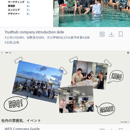
Trusthub company introduction slide
#
公司介绍材料、招聘宣传材料、文化甲板
#
娱乐
#
从数字来看
#
合影
#
蓝色/蓝色
WED Company Guide