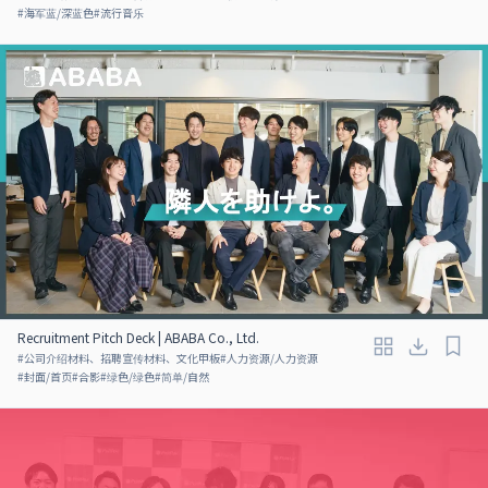
#
海军蓝/深蓝色
#
流行音乐
Recruitment Pitch Deck | ABABA Co., Ltd.
#
公司介绍材料、招聘宣传材料、文化甲板
#
人力资源/人力资源
#
封面/首页
#
合影
#
绿色/绿色
#
简单/自然