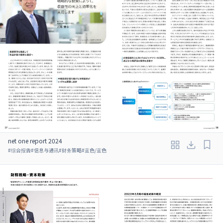
net one report 2024
#
综合报告
#
信息与通讯
#
财务策略
#
蓝色/蓝色