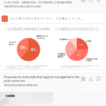
#
公司介绍材料、招聘宣传材料、文化甲板
#
医疗/护理/福利
#
背景
#
堆积条形图
#
绿色/绿色
#
简单/自然
Proposals for work styles that support management in the
post-corona era
#
其他材料
#
出租空间
#
背景
#
饼图