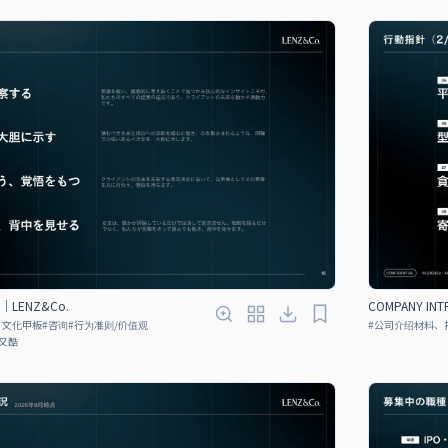
N｜LENZ&Co.
COMPANY IN
、文化甲板
#
咨询
#
行为准则/价值观
#
公司介绍材料、
又酷