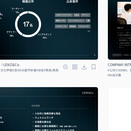
N｜LENZ&Co.
COMPANY IN
、文化甲板
#
咨询
#
从数字来看
#
饼图
#
黑色/黑色
#
公司介绍材料、
#
时尚又酷