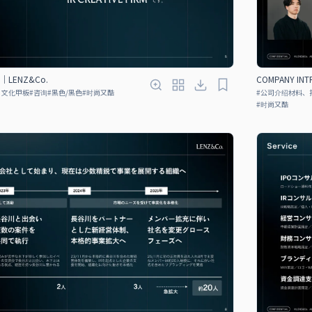
N｜LENZ&Co.
COMPANY IN
、文化甲板
#
咨询
#
黑色/黑色
#
时尚又酷
#
公司介绍材料、
#
时尚又酷