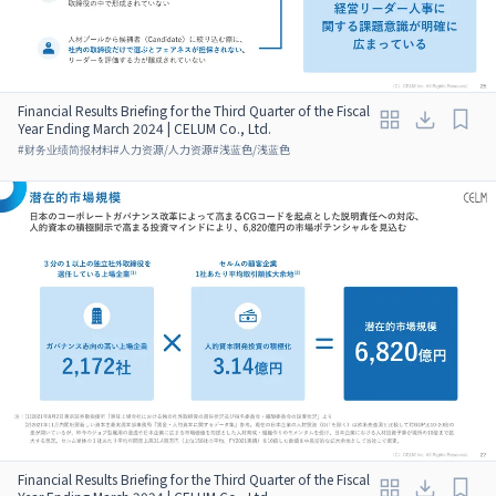
Financial Results Briefing for the Third Quarter of the Fiscal
Year Ending March 2024 | CELUM Co., Ltd.
#
财务业绩简报材料
#
人力资源/人力资源
#
浅蓝色/浅蓝色
Financial Results Briefing for the Third Quarter of the Fiscal