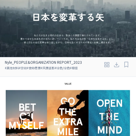
Nyle_PEOPLE&ORGANIZATION REPORT_2023
#
其他材料
#
营销
#
使命愿景
#
风景摄影
#
绿色/绿色
#
相信