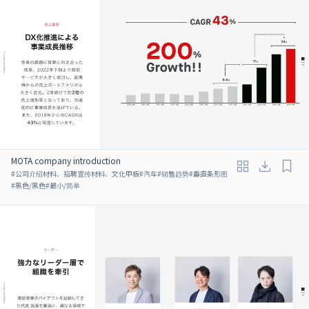
MOTA company introduction
#
公司介绍材料、招聘宣传材料、文化甲板
#
汽车
#
销售趋势
#
垂直条形图
#
黑色/黑色
#
最小/简单