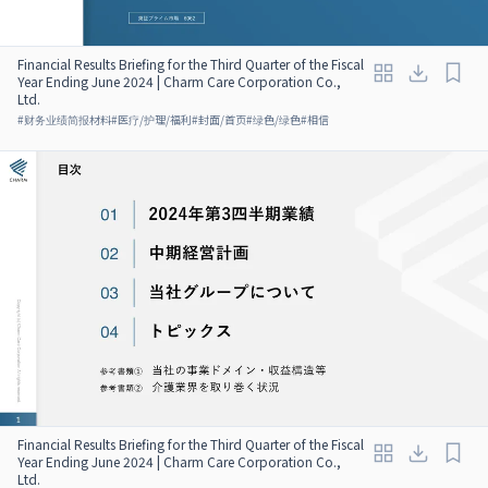
Financial Results Briefing for the Third Quarter of the Fiscal
Year Ending June 2024 | Charm Care Corporation Co.,
Ltd.
#
财务业绩简报材料
#
医疗/护理/福利
#
封面/首页
#
绿色/绿色
#
相信
Financial Results Briefing for the Third Quarter of the Fiscal
Year Ending June 2024 | Charm Care Corporation Co.,
Ltd.