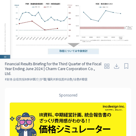
Financial Results Briefing for the Third Quarter of the Fiscal
Year Ending June 2024 | Charm Care Corporation Co.,
Ltd.
#
财务业绩简报材料
#
医疗/护理/福利
#
折线图
#
绿色/绿色
#
相信
Sponsored