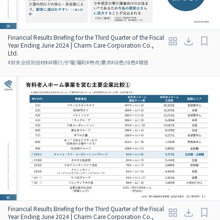
Financial Results Briefing for the Third Quarter of the Fiscal
Year Ending June 2024 | Charm Care Corporation Co.,
Ltd.
#
财务业绩简报材料
#
医疗/护理/福利
#
特点/要点
#
绿色/绿色
#
相信
Financial Results Briefing for the Third Quarter of the Fiscal
Year Ending June 2024 | Charm Care Corporation Co.,