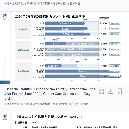
#
财务业绩简报材料
#
医疗/护理/福利
#
目录
#
绿色/绿色
#
相信
Financial Results Briefing for the Third Quarter of the Fiscal
Year Ending June 2024 | Charm Care Corporation Co.,
Ltd.
#
财务业绩简报材料
#
医疗/护理/福利
#
水平条形图
#
绿色/绿色
#
相信