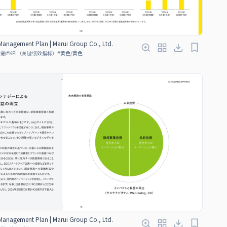
anagement Plan | Marui Group Co., Ltd.
金融
#
KPI（关键绩效指标）
#
黄色/黄色
anagement Plan | Marui Group Co., Ltd.