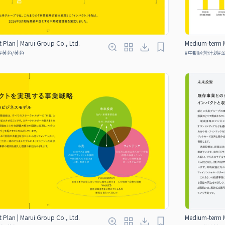
lan | Marui Group Co., Ltd.
Medium-term M
#
黄色/黄色
#
中期经营计划
#
lan | Marui Group Co., Ltd.
Medium-term M