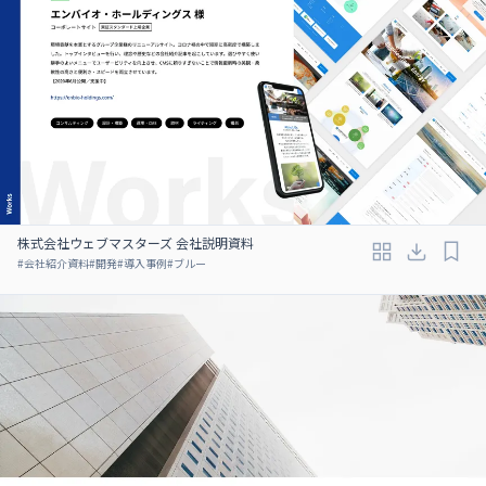
株式会社ウェブマスターズ 会社説明資料
#
会社紹介資料
#
開発
#
導入事例
#
ブルー