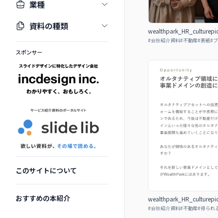
業種
資料の種類
wealthpark_HR_culturepi
#
会社紹介資料
#
不動産
#
表紙
#
ブ
スポンサー
このサイトについて
おすすめの本紹介
wealthpark_HR_culturepi
#
会社紹介資料
#
不動産
#
得られ