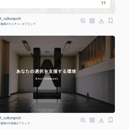
_culturepich
不動産
#
カルチャー
#
ブラック
_culturepich
不動産
#
中表紙
#
ブラック