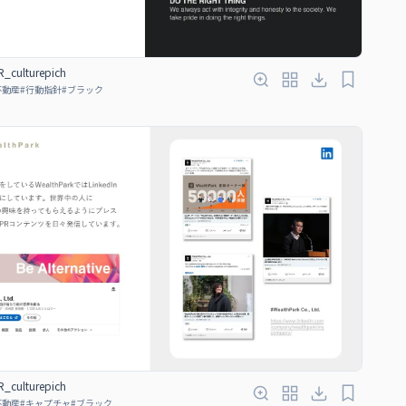
_culturepich
不動産
#
行動指針
#
ブラック
_culturepich
不動産
#
キャプチャ
#
ブラック