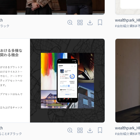
ch
wealthpark_HR
ラック
#
会社紹介資料
#
ch
wealthpark_HR
ること
#
ブラック
#
会社紹介資料
#