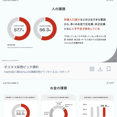
ポスタス採用ピッチ資料
#
会社紹介資料
#
SaaS
#
課題
#
円グラフ
#
イエロー
#
ポップ