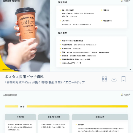
ポスタス採用ピッチ資料
#
会社紹介資料
#
SaaS
#
働く環境
#
福利厚生
#
イエロー
#
ポップ