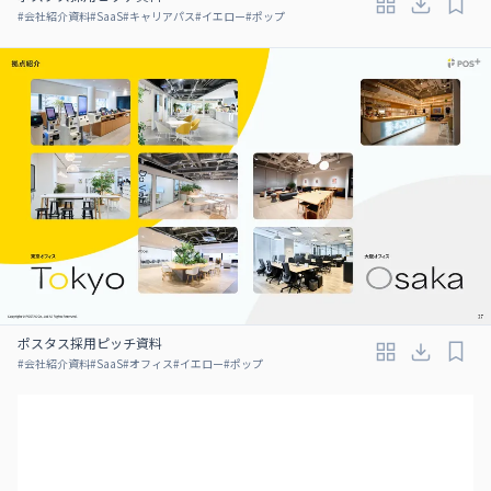
#
会社紹介資料
#
SaaS
#
キャリアパス
#
イエロー
#
ポップ
ポスタス採用ピッチ資料
#
会社紹介資料
#
SaaS
#
オフィス
#
イエロー
#
ポップ