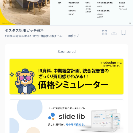
ポスタス採用ピッチ資料
#
会社紹介資料
#
SaaS
#
会社概要
#
内観
#
イエロー
#
ポップ
Sponsored