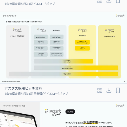
#
会社紹介資料
#
SaaS
#
イエロー
#
ポップ
ポスタス採用ピッチ資料
#
会社紹介資料
#
SaaS
#
事業紹介
#
イエロー
#
ポップ