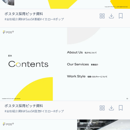
ポスタス採用ピッチ資料
#
会社紹介資料
#
SaaS
#
表紙
#
イエロー
#
ポップ
ポスタス採用ピッチ資料
#
会社紹介資料
#
SaaS
#
目次
#
イエロー
#
ポップ