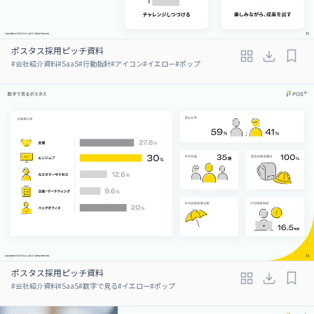
ポスタス採用ピッチ資料
#
会社紹介資料
#
SaaS
#
行動指針
#
アイコン
#
イエロー
#
ポップ
ポスタス採用ピッチ資料
#
会社紹介資料
#
SaaS
#
数字で見る
#
イエロー
#
ポップ