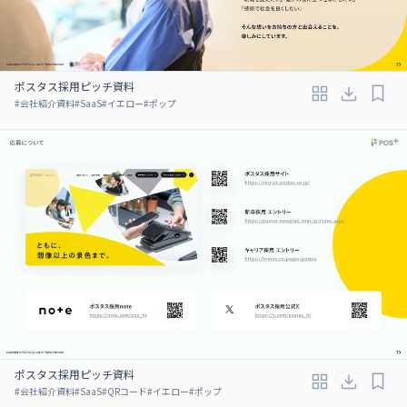
ポスタス採用ピッチ資料
#
会社紹介資料
#
SaaS
#
イエロー
#
ポップ
ポスタス採用ピッチ資料
#
会社紹介資料
#
SaaS
#
QRコード
#
イエロー
#
ポップ