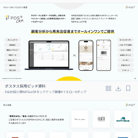
ポスタス採用ピッチ資料
#
会社紹介資料
#
SaaS
#
モックアップ画像
#
イエロー
#
ポップ