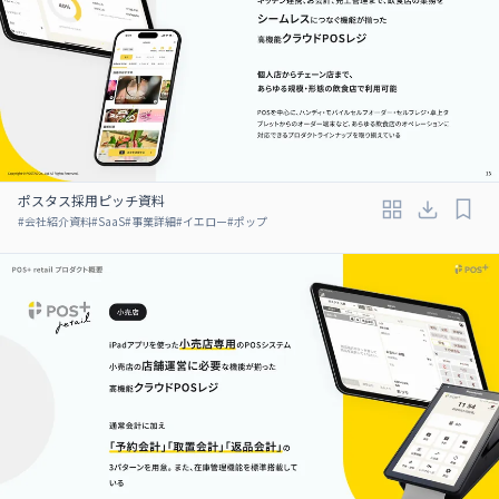
ポスタス採用ピッチ資料
#
会社紹介資料
#
SaaS
#
事業詳細
#
イエロー
#
ポップ