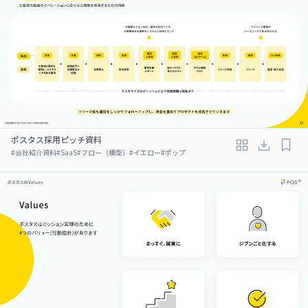
ポスタス採用ピッチ資料
#
会社紹介資料
#
SaaS
#
フロー（横型）
#
イエロー
#
ポップ