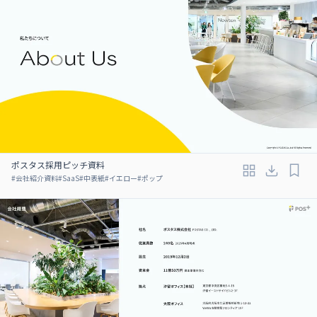
ポスタス採用ピッチ資料
#
会社紹介資料
#
SaaS
#
中表紙
#
イエロー
#
ポップ