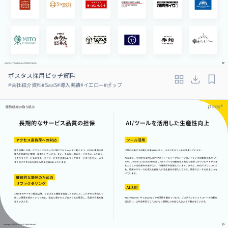
ポスタス採用ピッチ資料
#
会社紹介資料
#
SaaS
#
導入実績
#
イエロー
#
ポップ