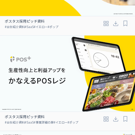
ポスタス採用ピッチ資料
#
会社紹介資料
#
SaaS
#
イエロー
#
ポップ
ポスタス採用ピッチ資料
#
会社紹介資料
#
SaaS
#
事業詳細の扉
#
イエロー
#
ポップ