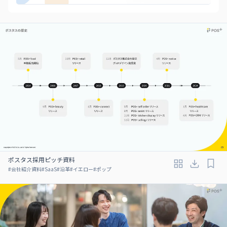
ポスタス採用ピッチ資料
#
会社紹介資料
#
SaaS
#
沿革
#
イエロー
#
ポップ