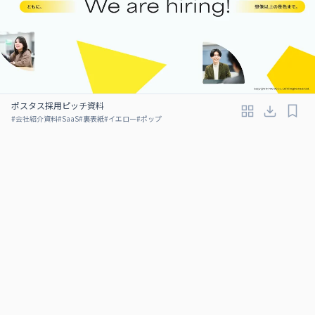
ポスタス採用ピッチ資料
#
会社紹介資料
#
SaaS
#
裏表紙
#
イエロー
#
ポップ