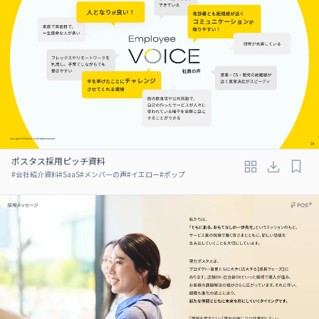
ポスタス採用ピッチ資料
#
会社紹介資料
#
SaaS
#
メンバーの声
#
イエロー
#
ポップ